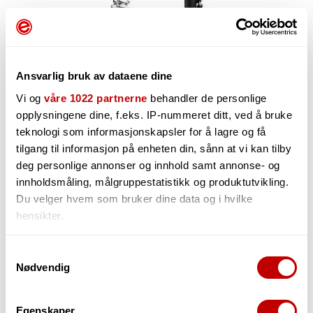
Ansvarlig bruk av dataene dine
Vi og
våre 1022 partnerne
behandler de personlige
opplysningene dine, f.eks. IP-nummeret ditt, ved å bruke
teknologi som informasjonskapsler for å lagre og få
3 599,-
tilgang til informasjon på enheten din, sånn at vi kan tilby
deg personlige annonser og innhold samt annonse- og
innholdsmåling, målgruppestatistikk og produktutvikling.
Du velger hvem som bruker dine data og i hvilke
hensikter.
-
+
Hvis du gir oss lov, vil vi også gjerne:
Samtykkevalg
Nødvendig
Innhente informasjon om den geografiske
beliggenheten din, som kan være nøyaktig innenfor
Must be ordered. Product in stock at our supplier
flere meter
Egenskaper