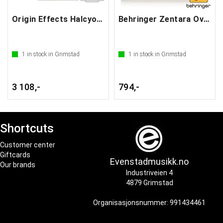
Origin Effects Halcyon Gold Overdrive
Behringer Zentara Overdrive
1
in stock in Grimstad
1
in stock in Grimstad
3 108,-
794,-
Shortcuts
Customer center
Giftcards
Evenstadmusikk.no
Our brands
Industriveien 4
4879 Grimstad
Organisasjonsnummer: 991434461