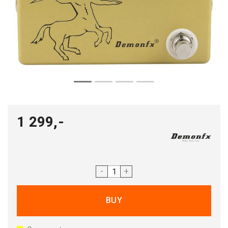
1 299,-
-
+