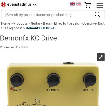
Home
>
Products
>
Guitar / Bass
>
Effects / pedals
>
Overdrive, Dist,
fuzz og boost
>
Demonfx KC Drive
Demonfx KC Drive
Product nr:
1190380