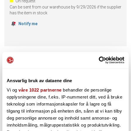
On request
Can be sent from our warehouse by
9/29/2026
if the supplier
has the item in stock
Notify me
Description
CustomText1
Ansvarlig bruk av dataene dine
Vi og
våre 1022 partnerne
behandler de personlige
Alternatives
opplysningene dine, f.eks. IP-nummeret ditt, ved å bruke
teknologi som informasjonskapsler for å lagre og få
tilgang til informasjon på enheten din, sånn at vi kan tilby
deg personlige annonser og innhold samt annonse- og
innholdsmåling, målgruppestatistikk og produktutvikling.