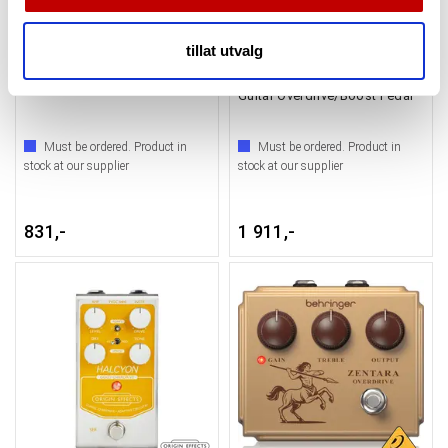
annonsering og analysearbeid, som kan kombinere den
med annen informasjon du har gjort tilgjengelig for dem,
tillat utvalg
eller som de har samlet inn gjennom din bruk av
Nux Minicore NOD-1 Horseman Overdrive
Warm Audio Centavo
tjenestene deres.
Guitar Overdrive/Boost Pedal
Must be ordered. Product in
Must be ordered. Product in
stock at our supplier
stock at our supplier
831,-
1 911,-