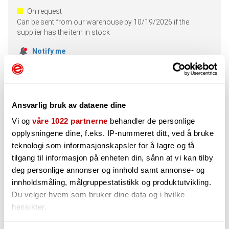
On request
Can be sent from our warehouse by
10/19/2026
if the
supplier has the item in stock
Notify me
Ansvarlig bruk av dataene dine
Vi og
våre 1022 partnerne
behandler de personlige
Description
CustomText1
opplysningene dine, f.eks. IP-nummeret ditt, ved å bruke
teknologi som informasjonskapsler for å lagre og få
View this product description in Norwegian.
tilgang til informasjon på enheten din, sånn at vi kan tilby
deg personlige annonser og innhold samt annonse- og
A bonafide guitar legend by any standard, his band Dinosaur
innholdsmåling, målgruppestatistikk og produktutvikling.
Jr. toured with and influenced many of the bands that
Du velger hvem som bruker dine data og i hvilke
defined the 90's - bands like Nirvana, Sonic Youth, Mudhoney,
hensikter.
and too many others to count. Ask nearly any punk or grunge
band from that era (and of today) if they've heard of J
Mascis, and you'll get a look like you're a fool for even having