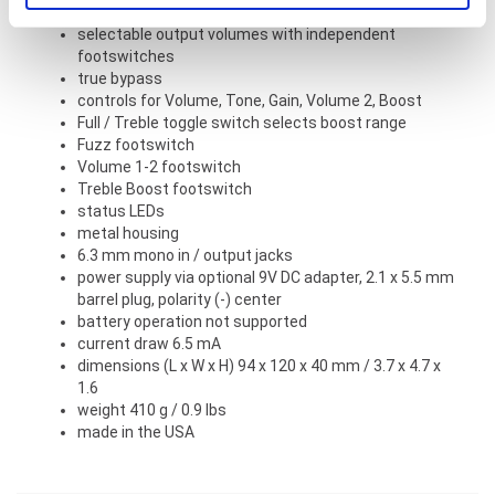
transistor treble boost
tjenestene deres.
selectable output volumes with independent
footswitches
true bypass
controls for Volume, Tone, Gain, Volume 2, Boost
Full / Treble toggle switch selects boost range
Fuzz footswitch
Volume 1-2 footswitch
Treble Boost footswitch
status LEDs
metal housing
6.3 mm mono in / output jacks
power supply via optional 9V DC adapter, 2.1 x 5.5 mm
barrel plug, polarity (-) center
battery operation not supported
current draw 6.5 mA
dimensions (L x W x H) 94 x 120 x 40 mm / 3.7 x 4.7 x
1.6
weight 410 g / 0.9 lbs
made in the USA