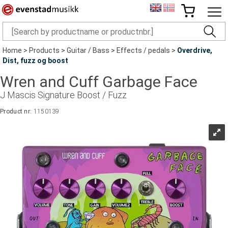
Home
>
Products
>
Guitar / Bass
>
Effects / pedals
>
Overdrive,
Dist, fuzz og boost
Wren and Cuff Garbage Face
J Mascis Signature Boost / Fuzz
Product nr:
1150139