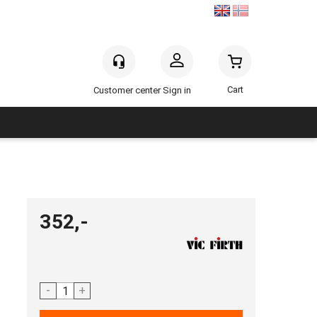
Sign in
352,-
-
+