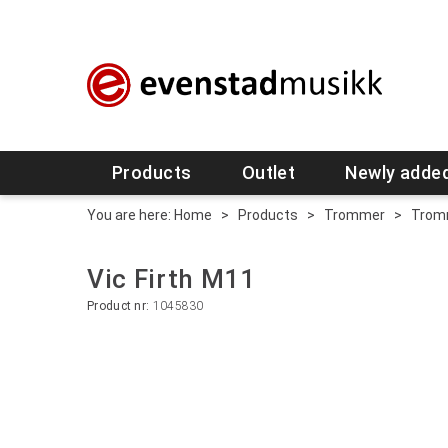
Products
Outlet
Newly adde
You are here:
Home
>
Products
>
Trommer
>
Trom
Vic Firth M11
Product nr:
1045830