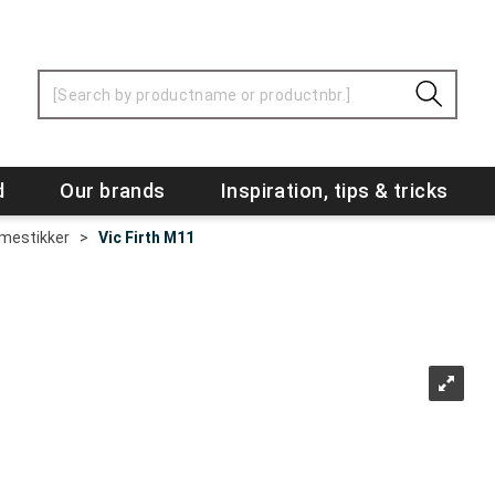
d
Our brands
Inspiration, tips & tricks
mestikker
>
Vic Firth M11