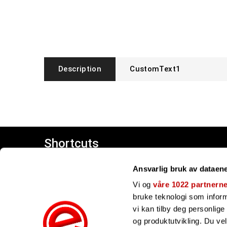
Description
CustomText1
Shortcuts
Customer center
Ansvarlig bruk av dataen
Giftcards
Our brands
Vi og
våre 1022 partnern
bruke teknologi som informa
vi kan tilby deg personlig
og produktutvikling. Du ve