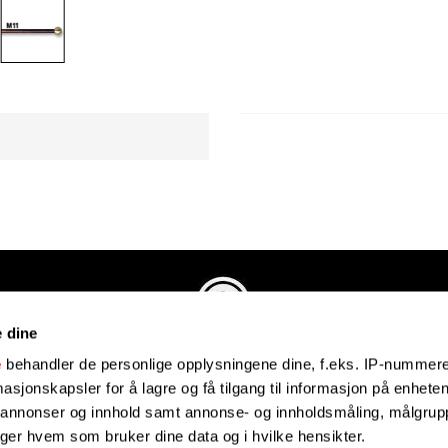
e dine
Evenstadmusikk.no
e
behandler de personlige opplysningene dine, f.eks. IP-nummeret
Industriveien 4
sjonskapsler for å lagre og få tilgang til informasjon på enheten
4879 Grimstad
e annonser og innhold samt annonse- og innholdsmåling, målgrupp
Organisasjonsnummer: 991434461
lger hvem som bruker dine data og i hvilke hensikter.