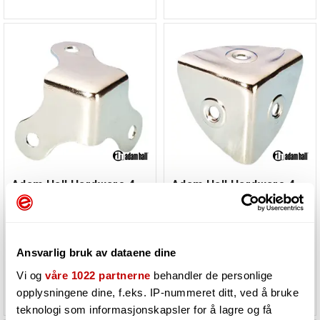
Adam Hall Hardware 4007 - Case Corner
Adam Hall Hardware 4008 - Case Corner
small three-leg nickel
small nickel-plated
Must be ordered. Product in
Must be ordered. Product in
stock at our supplier
stock at our supplier
Ansvarlig bruk av dataene dine
Vi og
våre 1022 partnerne
behandler de personlige
14,-
15,-
opplysningene dine, f.eks. IP-nummeret ditt, ved å bruke
teknologi som informasjonskapsler for å lagre og få