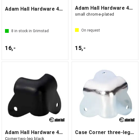
Adam Hall Hardware 4055 - Case Corner
Adam Hall Hardware 40431 BLK
small chrome-plated
On request
8
in stock in Grimstad
16,-
15,-
Adam Hall Hardware 4023 BLK - Case
Case Corner three-leg nickel-plated
Corner two-leg black