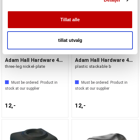
annonser et personlig preg, for å levere sosiale
mediefunksjoner og for å analysere trafikken vår. Vi deler
dessuten informasjon om hvordan du bruker nettstedet
Tillat alle
vårt, med partnerne våre innen sosiale medier,
annonsering og analysearbeid, som kan kombinere den
med annen informasjon du har gjort tilgjengelig for dem,
tillat utvalg
eller som de har samlet inn gjennom din bruk av
tjenestene deres.
Adam Hall Hardware 4012 - Case Corner
Adam Hall Hardware 4013 - Cabinet Corner
three-leg nickel-plate
plastic stackable b
Must be ordered. Product in
Must be ordered. Product in
stock at our supplier
stock at our supplier
12,-
12,-