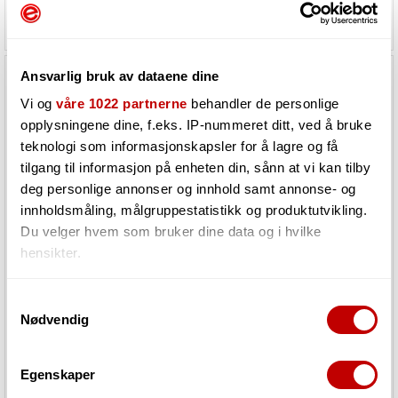
18 435,-
11 490,-
Ansvarlig bruk av dataene dine
Vi og
våre 1022 partnerne
behandler de personlige
opplysningene dine, f.eks. IP-nummeret ditt, ved å bruke
teknologi som informasjonskapsler for å lagre og få
tilgang til informasjon på enheten din, sånn at vi kan tilby
deg personlige annonser og innhold samt annonse- og
innholdsmåling, målgruppestatistikk og produktutvikling.
Du velger hvem som bruker dine data og i hvilke
hensikter.
Warm Audio WA47
Lewitt Pure Tube Essential Set
Hvis du gir oss lov, vil vi også gjerne:
Samtykkevalg
Nødvendig
Innhente informasjon om den geografiske
Must be ordered. Product in
Must be ordered. Product in
stock at our supplier
stock at our supplier
beliggenheten din, som kan være nøyaktig innenfor
flere meter
Egenskaper
9 277,-
10 490,-
Identifisere enheten din ved å aktivt skanne den