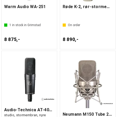
Warm Audio WA-251
Røde K-2, rør-stormembranmikrofon
1
in stock in Grimstad
On order
8 875,-
8 890,-
Audio-Technica AT-4060a Rørmikrofon
Neumann M150 Tube 230 V
studio, stormembran, nyre