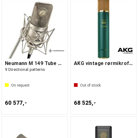
Neumann M 149 Tube microphone
AKG vintage rørmikrofon inkl. psu
9 Directional patterns
On request
Out of stock
60 577,-
68 525,-