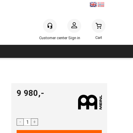
Sign in
9 980,-
-
+