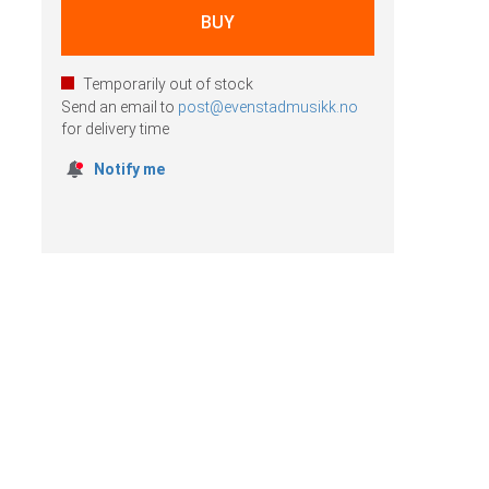
Temporarily out of stock
Send an email to
post@evenstadmusikk.no
for delivery time
Notify me