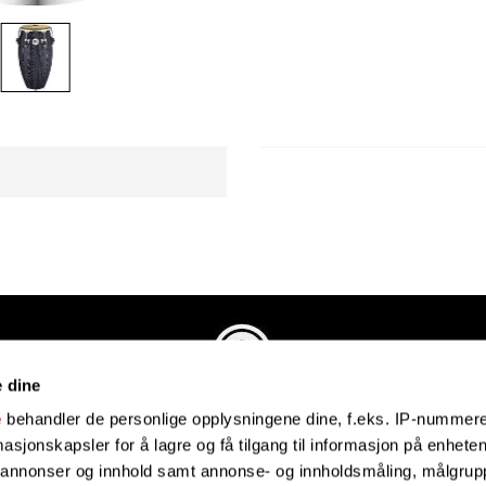
e dine
Evenstadmusikk.no
e
behandler de personlige opplysningene dine, f.eks. IP-nummeret
Industriveien 4
sjonskapsler for å lagre og få tilgang til informasjon på enheten
4879 Grimstad
e annonser og innhold samt annonse- og innholdsmåling, målgrupp