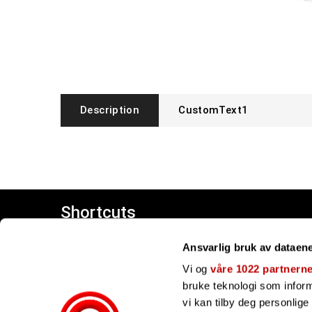
Description
CustomText1
Shortcuts
Customer center
Ansvarlig bruk av dataen
Giftcards
Our brands
Vi og
våre 1022 partnern
bruke teknologi som informa
vi kan tilby deg personlig