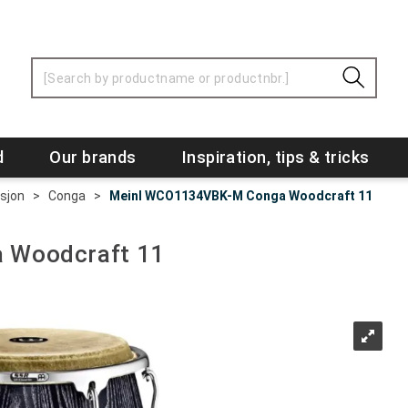
d
Our brands
Inspiration, tips & tricks
sjon
>
Conga
>
Meinl WCO1134VBK-M Conga Woodcraft 11
 Woodcraft 11