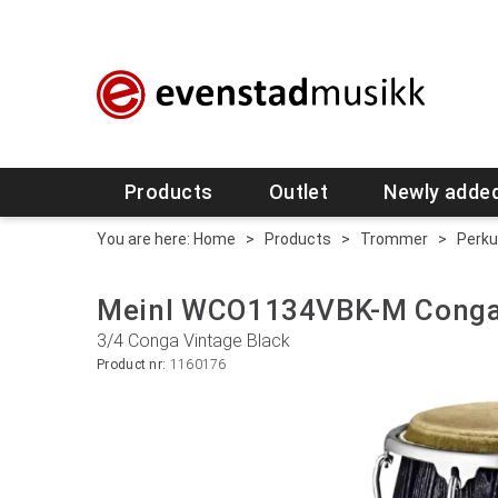
Products
Outlet
Newly adde
You are here:
Home
>
Products
>
Trommer
>
Perku
Meinl WCO1134VBK-M Conga
3/4 Conga Vintage Black
Product nr:
1160176