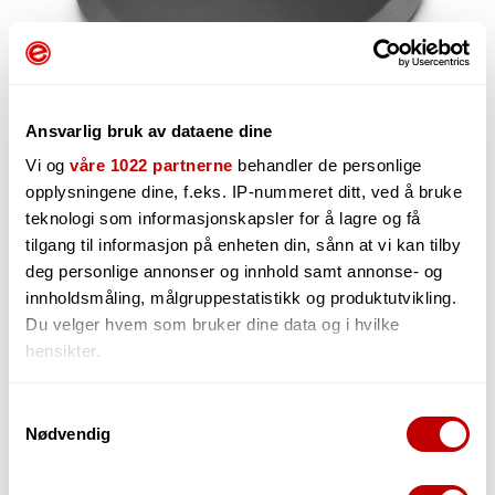
Ansvarlig bruk av dataene dine
Vi og
våre 1022 partnerne
behandler de personlige
opplysningene dine, f.eks. IP-nummeret ditt, ved å bruke
teknologi som informasjonskapsler for å lagre og få
tilgang til informasjon på enheten din, sånn at vi kan tilby
597,-
deg personlige annonser og innhold samt annonse- og
innholdsmåling, målgruppestatistikk og produktutvikling.
Du velger hvem som bruker dine data og i hvilke
hensikter.
-
+
Hvis du gir oss lov, vil vi også gjerne:
Samtykkevalg
Nødvendig
Innhente informasjon om den geografiske
beliggenheten din, som kan være nøyaktig innenfor
flere meter