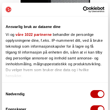
Ansvarlig bruk av dataene dine
Vi og
våre 1022 partnerne
behandler de personlige
opplysningene dine, f.eks. IP-nummeret ditt, ved å bruke
teknologi som informasjonskapsler for å lagre og få
7 887,-
tilgang til informasjon på enheten din, sånn at vi kan tilby
deg personlige annonser og innhold samt annonse- og
innholdsmåling, målgruppestatistikk og produktutvikling.
Du velger hvem som bruker dine data og i hvilke
hensikter.
-
+
Hvis du gir oss lov, vil vi også gjerne:
Samtykkevalg
Nødvendig
Innhente informasjon om den geografiske
beliggenheten din, som kan være nøyaktig innenfor
Temporarily out of stock
flere meter
Egenskaper