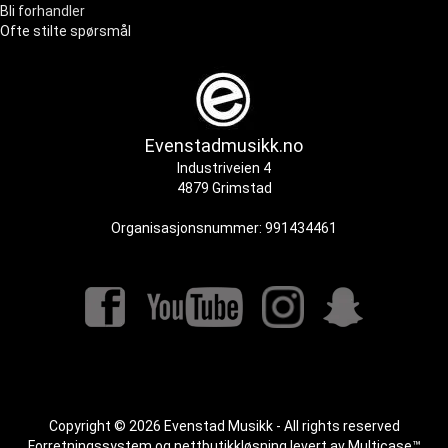
Bli forhandler
Ofte stilte spørsmål
Evenstadmusikk.no
Industriveien 4
4879 Grimstad
Organisasjonsnummer: 991434461
Copyright © 2026 Evenstad Musikk - All rights reserved
Forretningssystem
og
nettbutikkløsning
levert av
Multicase™