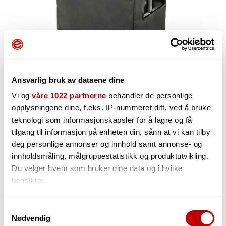
Ansvarlig bruk av dataene dine
Vi og
våre 1022 partnerne
behandler de personlige
opplysningene dine, f.eks. IP-nummeret ditt, ved å bruke
teknologi som informasjonskapsler for å lagre og få
630,-
tilgang til informasjon på enheten din, sånn at vi kan tilby
deg personlige annonser og innhold samt annonse- og
innholdsmåling, målgruppestatistikk og produktutvikling.
Du velger hvem som bruker dine data og i hvilke
-
+
hensikter.
Hvis du gir oss lov, vil vi også gjerne:
Samtykkevalg
Nødvendig
Innhente informasjon om den geografiske