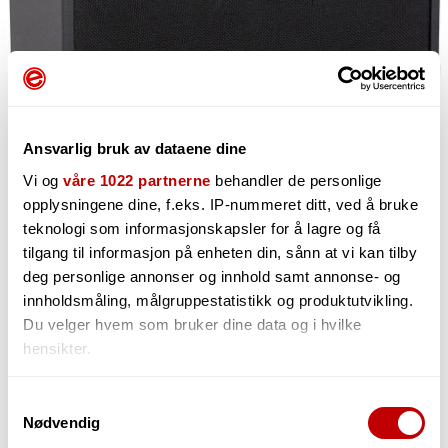
Ansvarlig bruk av dataene dine
Vi og
våre 1022 partnerne
behandler de personlige
opplysningene dine, f.eks. IP-nummeret ditt, ved å bruke
teknologi som informasjonskapsler for å lagre og få
7 997,-
tilgang til informasjon på enheten din, sånn at vi kan tilby
deg personlige annonser og innhold samt annonse- og
innholdsmåling, målgruppestatistikk og produktutvikling.
Du velger hvem som bruker dine data og i hvilke
-
+
hensikter.
Hvis du gir oss lov, vil vi også gjerne:
Samtykkevalg
Nødvendig
Innhente informasjon om den geografiske
beliggenheten din, som kan være nøyaktig innenfor