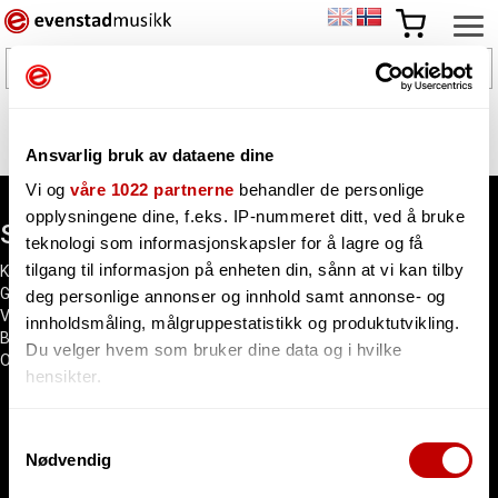
Burl Audio
Ansvarlig bruk av dataene dine
Vi og
våre 1022 partnerne
behandler de personlige
opplysningene dine, f.eks. IP-nummeret ditt, ved å bruke
Snarveier
teknologi som informasjonskapsler for å lagre og få
tilgang til informasjon på enheten din, sånn at vi kan tilby
Kundesenter
Gavekort
deg personlige annonser og innhold samt annonse- og
Våre merker
innholdsmåling, målgruppestatistikk og produktutvikling.
Bli forhandler
Du velger hvem som bruker dine data og i hvilke
Ofte stilte spørsmål
hensikter.
Hvis du gir oss lov, vil vi også gjerne:
Samtykkevalg
Nødvendig
Innhente informasjon om den geografiske
Evenstadmusikk.no
beliggenheten din, som kan være nøyaktig innenfor