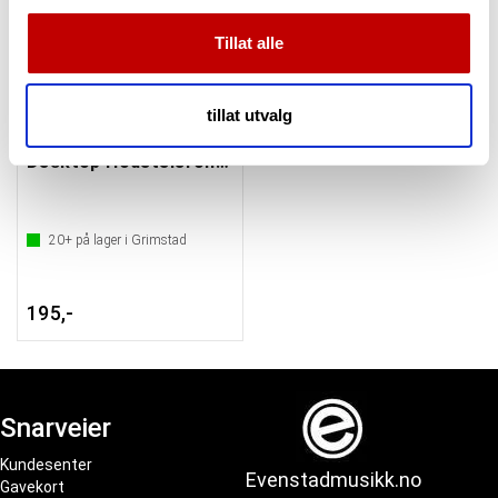
mediefunksjoner og for å analysere trafikken vår. Vi deler
dessuten informasjon om hvordan du bruker nettstedet
Tillat alle
vårt, med partnerne våre innen sosiale medier,
annonsering og analysearbeid, som kan kombinere den
med annen informasjon du har gjort tilgjengelig for dem,
tillat utvalg
eller som de har samlet inn gjennom din bruk av
tjenestene deres.
Desktop Hodetelefonstativ
20+
på lager i Grimstad
195,-
Snarveier
Kundesenter
Evenstadmusikk.no
Gavekort