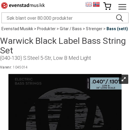
Evenstad Musikk
>
Produkter
>
Gitar / Bass
>
Strenger
>
Bass (sett)
Warwick Black Label Bass String
Set
(040-130) S.Steel 5-Str, Low B Med Light
Varenr:
1045014