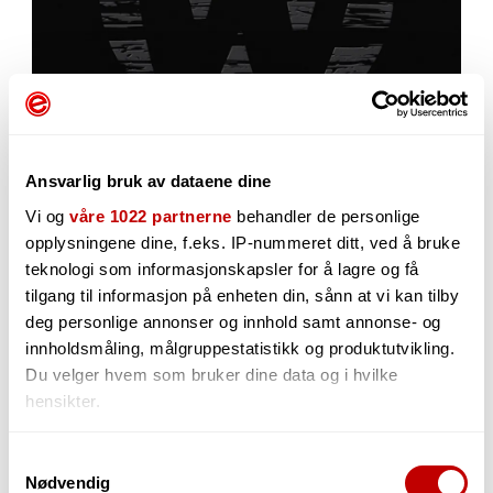
Ansvarlig bruk av dataene dine
Vi og
våre 1022 partnerne
behandler de personlige
opplysningene dine, f.eks. IP-nummeret ditt, ved å bruke
teknologi som informasjonskapsler for å lagre og få
338,-
tilgang til informasjon på enheten din, sånn at vi kan tilby
deg personlige annonser og innhold samt annonse- og
innholdsmåling, målgruppestatistikk og produktutvikling.
Du velger hvem som bruker dine data og i hvilke
hensikter.
-
+
Hvis du gir oss lov, vil vi også gjerne:
Samtykkevalg
Nødvendig
Innhente informasjon om den geografiske