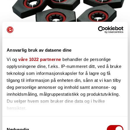
Ansvarlig bruk av dataene dine
Vi og
våre 1022 partnerne
behandler de personlige
opplysningene dine, f.eks. IP-nummeret ditt, ved å bruke
133,-
teknologi som informasjonskapsler for å lagre og få
tilgang til informasjon på enheten din, sånn at vi kan tilby
deg personlige annonser og innhold samt annonse- og
innholdsmåling, målgruppestatistikk og produktutvikling.
-
Du velger hvem som bruker dine data og i hvilke
+
hensikter.
Hvis du gir oss lov, vil vi også gjerne:
Samtykkevalg
Nødvendig
Innhente informasjon om den geografiske