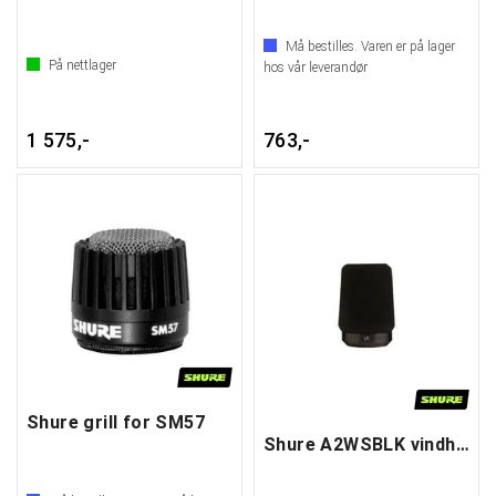
Må bestilles. Varen er på lager
På nettlager
hos vår leverandør
1 575,-
763,-
Shure grill for SM57
Shure A2WSBLK vindhette for SM57 black