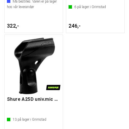
Må bestilles. Varen er på lager
hos vår leverandør
6
på lager i Grimstad
322,-
246,-
Shure A25D univ.mic holder
13
på lager i Grimstad