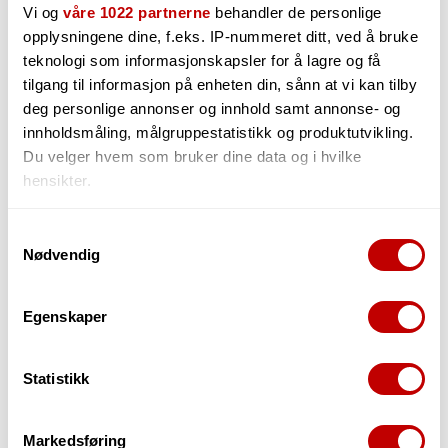
Vi og
våre 1022 partnerne
behandler de personlige
opplysningene dine, f.eks. IP-nummeret ditt, ved å bruke
teknologi som informasjonskapsler for å lagre og få
Shure A75M Universal Microphone Mount
Shure A81WS large windscreen
For SM81 og SM57
tilgang til informasjon på enheten din, sånn at vi kan tilby
deg personlige annonser og innhold samt annonse- og
innholdsmåling, målgruppestatistikk og produktutvikling.
Utsolgt
Utsolgt
Du velger hvem som bruker dine data og i hvilke
hensikter.
1 433,-
625,-
Hvis du gir oss lov, vil vi også gjerne:
Samtykkevalg
Nødvendig
Innhente informasjon om den geografiske
beliggenheten din, som kan være nøyaktig innenfor
flere meter
Egenskaper
Identifisere enheten din ved å aktivt skanne den
for bestemte karakteristikker (fingeravtrykk)
Statistikk
Under
mer info
kan du lese om hvordan dine personlige
data behandles og hvordan du kan velge hvordan de skal
brukes. Du kan hele tiden endre eller trekke tilbake ditt
Markedsføring