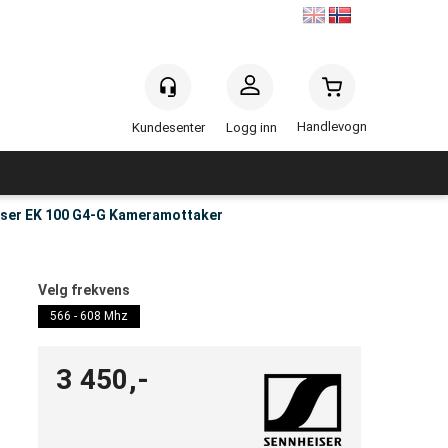
Handlevogn
Logg inn
ser EK 100 G4-G Kameramottaker
Velg frekvens
566 - 608 Mhz
3 450,-