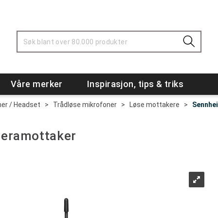
Våre merker
Inspirasjon, tips & triks
ner / Headset
>
Trådløse mikrofoner
>
Løse mottakere
>
Sennhei
meramottaker