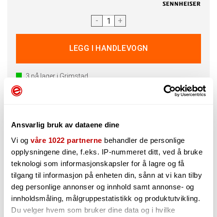
-
+
3
på lager i Grimstad
Kan sendes innen 24 timer (man-fre)
Denne varen har flere frekvensvalg. Hvilket frekvensområde
Ansvarlig bruk av dataene dine
du velger har ikke noe å si for lyden, men handler om hvilke
frekvenser sender og mottaker kommuniserer på. Alle
Vi og
våre 1022 partnerne
behandler de personlige
frekvensområder vi selger er lovlige å bruke i Norge, men
opplysningene dine, f.eks. IP-nummeret ditt, ved å bruke
det kan være lokale variasjoner som påvirker hvilken
teknologi som informasjonskapsler for å lagre og få
frekvens du bør velge. Du kan sjekke hvilke frekvenser som
er ledige på din adresse på
Finnsenderen.no
.
tilgang til informasjon på enheten din, sånn at vi kan tilby
deg personlige annonser og innhold samt annonse- og
innholdsmåling, målgruppestatistikk og produktutvikling.
Du velger hvem som bruker dine data og i hvilke