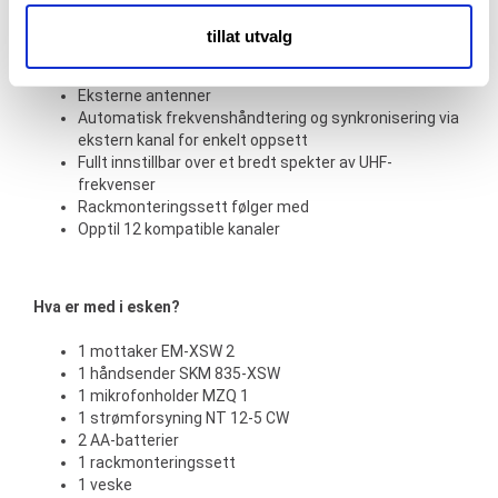
annonsering og analysearbeid, som kan kombinere den
Mottaker med ekte diversity, i metallkabinett
med annen informasjon du har gjort tilgjengelig for dem,
Ypperlig livelyd med Sennheisers berømte evolution
tillat utvalg
mikrofonkapsler
eller som de har samlet inn gjennom din bruk av
Mottaker med ekte diversity, i metallkabinett
tjenestene deres.
Eksterne antenner
Automatisk frekvenshåndtering og synkronisering via
ekstern kanal for enkelt oppsett
Fullt innstillbar over et bredt spekter av UHF-
frekvenser
Rackmonteringssett følger med
Opptil 12 kompatible kanaler
Hva er med i esken?
1 mottaker EM-XSW 2
1 håndsender SKM 835-XSW
1 mikrofonholder MZQ 1
1 strømforsyning NT 12-5 CW
2 AA-batterier
1 rackmonteringssett
1 veske