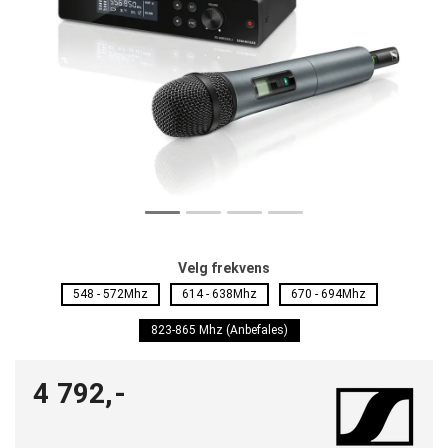
Velg frekvens
548 - 572Mhz
614 - 638Mhz
670 - 694Mhz
823-865 Mhz (Anbefales)
4 792,-