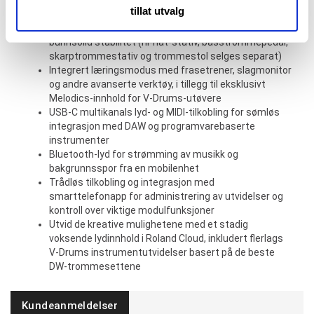
Egen padinngang for en Roland digital skarptromme-,
med annen informasjon du har gjort tilgjengelig for dem,
tillat utvalg
ride- eller hi-hat-pad i tillegg
eller som de har samlet inn gjennom din bruk av
Tre DCS-30 kombostativ med fleksibel montering og
tjenestene deres.
bunnsolid stabilitet (hi-hat-stativ, basstrommepedal,
skarptrommestativ og trommestol selges separat)
Integrert læringsmodus med frasetrener, slagmonitor
og andre avanserte verktøy, i tillegg til eksklusivt
Melodics-innhold for V-Drums-utøvere
USB-C multikanals lyd- og MIDI-tilkobling for sømløs
integrasjon med DAW og programvarebaserte
instrumenter
Bluetooth-lyd for strømming av musikk og
bakgrunnsspor fra en mobilenhet
Trådløs tilkobling og integrasjon med
smarttelefonapp for administrering av utvidelser og
kontroll over viktige modulfunksjoner
Utvid de kreative mulighetene med et stadig
voksende lydinnhold i Roland Cloud, inkludert flerlags
V-Drums instrumentutvidelser basert på de beste
DW-trommesettene
Kundeanmeldelser