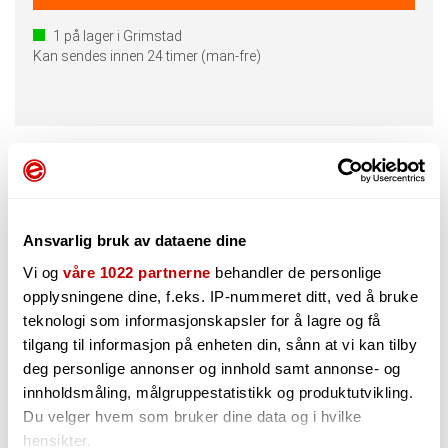
1
på lager i Grimstad
Kan sendes innen 24 timer (man-fre)
Beskrivelse
Spørsmål og Svar
Ansvarlig bruk av dataene dine
VAD316 bringer den anerkjente V-Drums Acoustic Design-
Vi og
våre 1022 partnerne
behandler de personlige
opplevelsen til V-Drums 3-serien. Med grunne tamtam-
opplysningene dine, f.eks. IP-nummeret ditt, ved å bruke
sarger av tre og basstromme i full størrelse, har dette
settet tilstedeværelsen, følelsen og det velkjente uttrykket
teknologi som informasjonskapsler for å lagre og få
til et tradisjonelt akustisk trommesett, men med full
tilgang til informasjon på enheten din, sånn at vi kan tilby
volumkontroll. I tillegg gir lydmodulen V31 ytelse på toppnivå,
deg personlige annonser og innhold samt annonse- og
avanserte læringsverktøy og trådløs tilkobling for sømløs
innholdsmåling, målgruppestatistikk og produktutvikling.
spilling, øving og lydutvidelse. Enten du øver hjemme,
Du velger hvem som bruker dine data og i hvilke
framfører på en scene eller spiller inn i studio, gir VAD316
deg det beste fra begge verdener, med førsteklasses
hensikter.