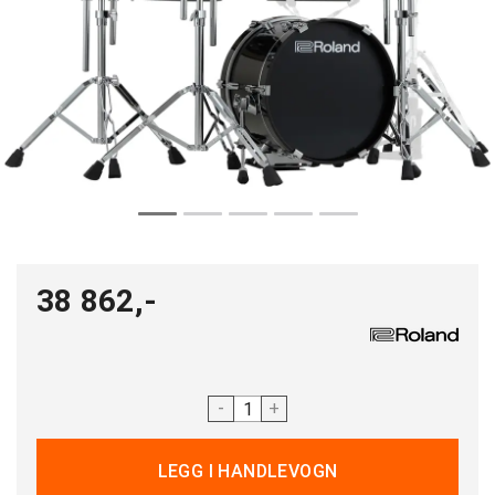
38 862,-
-
+