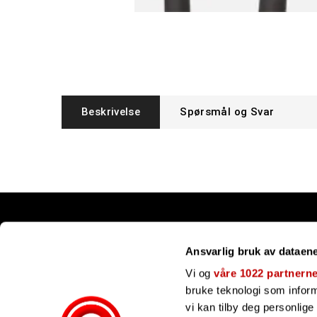
Beskrivelse
Spørsmål og Svar
Snarveier
Ansvarlig bruk av dataen
Kundesenter
Gavekort
Vi og
våre 1022 partnern
Våre merker
bruke teknologi som informa
Bli forhandler
vi kan tilby deg personlig
Ofte stilte spørsmål