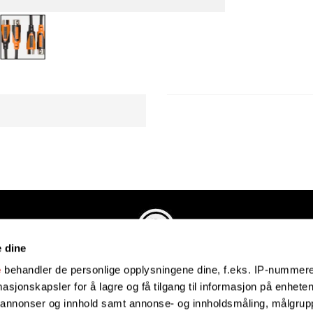
e dine
Evenstadmusikk.no
e
behandler de personlige opplysningene dine, f.eks. IP-nummeret
Industriveien 4
sjonskapsler for å lagre og få tilgang til informasjon på enheten
4879 Grimstad
e annonser og innhold samt annonse- og innholdsmåling, målgrupp