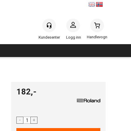
Handlevogn
Logg inn
182,-
-
+