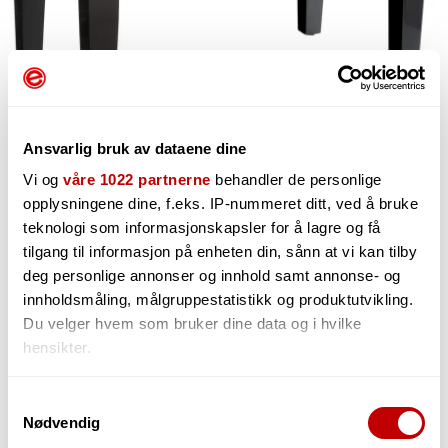
Ansvarlig bruk av dataene dine
Vi og
våre 1022 partnerne
behandler de personlige
opplysningene dine, f.eks. IP-nummeret ditt, ved å bruke
teknologi som informasjonskapsler for å lagre og få
1 424,-
tilgang til informasjon på enheten din, sånn at vi kan tilby
deg personlige annonser og innhold samt annonse- og
innholdsmåling, målgruppestatistikk og produktutvikling.
Du velger hvem som bruker dine data og i hvilke
-
+
hensikter.
Hvis du gir oss lov, vil vi også gjerne:
Samtykkevalg
Nødvendig
Innhente informasjon om den geografiske
beliggenheten din, som kan være nøyaktig innenfor