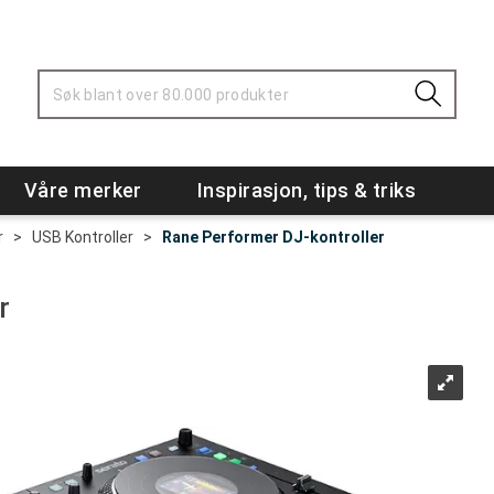
Våre merker
Inspirasjon, tips & triks
r
>
USB Kontroller
>
Rane Performer DJ-kontroller
r