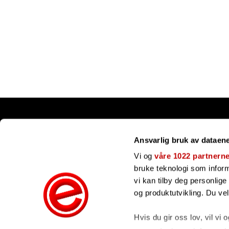
Snarveier
Ansvarlig bruk av dataen
Kundesenter
Gavekort
Vi og
våre 1022 partnern
Våre merker
bruke teknologi som informa
Bli forhandler
vi kan tilby deg personlig
Ofte stilte spørsmål
og produktutvikling. Du ve
Hvis du gir oss lov, vil vi 