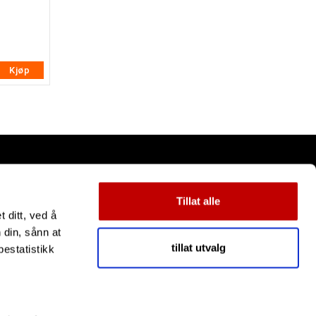
Kjøp
Tillat alle
 ditt, ved å
 din, sånn at
tillat utvalg
estatistikk