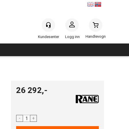
Handlevogn
Logg inn
26 292,-
-
+