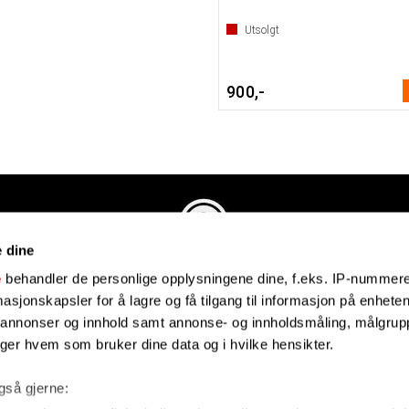
Utsolgt
900,-
e dine
Evenstadmusikk.no
e
behandler de personlige opplysningene dine, f.eks. IP-nummeret
Industriveien 4
sjonskapsler for å lagre og få tilgang til informasjon på enheten
4879 Grimstad
e annonser og innhold samt annonse- og innholdsmåling, målgrupp
Organisasjonsnummer: 991434461
lger hvem som bruker dine data og i hvilke hensikter.
også gjerne: