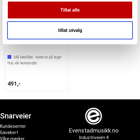
dessuten informasjon om hvordan du bruker nettstedet
Tillat alle
vårt, med partnerne våre innen sosiale medier,
annonsering og analysearbeid, som kan kombinere den
med annen informasjon du har gjort tilgjengelig for dem,
tillat utvalg
Decksaver Rane Twelve MkII
eller som de har samlet inn gjennom din bruk av
tjenestene deres.
Må bestilles. Varen er på lager
hos vår leverandør
491,-
Snarveier
Kundesenter
Evenstadmusikk.no
Gavekort
Industriveien 4
Våre merker