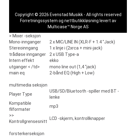
Copyright © 2026 Evenstad Musikk - All rights reserved
Forretningssystem
og
nettbutikkløsning
levert av
Multicase™ Norge AS
> Mixer -seksjon
Mono-innganger
2 x MIC/LINE IN (XLR-F + 1.4 "Jack)
Stereoinngang
1 x linje i (2xrca + mini-jack)
trådløse innganger
2 x USB Type-a
Intern effekt
ekko
utganger < /td>
mono line out (1,4 "jack)
main eq
2-bånd EQ (High + Low)
multimedia seksjon
USB/SD/Bluetooth -spiller med BT -
Player Type
lenke
Kompatible
mp3
filformater
>>
LCD -skjerm, kontrollknapper
Kontrollgrensesnitt
forsterkerseksjon