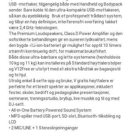
USB -mottaker, tilgjengelig både med Handheld og Bodypack
sender. Bare koble til den ultra-kompakte USB-mottakeren,
så kan du øyeblikkelig Bruk et profesjonelt trådløst system,
og tilbyr en høy definisjon, interferensfri overføring takket
være 2,4 GHz-teknologien.
The Premium Loudspeakers, Class D Power Amplifier og den
sofistikerte behandlingen gir en suveren lydkvalitet, mens
den bygde -I Li-ion-batteriet gir mulighet for opptil 10 timers
strømfri kontinuerlig drift, for maksimal bruksfrihet.
Både disse ultra-bærbare og lette systemene (henholdsvis
10 kg og 11 kg) kan installeres på Standard høyttalerstolper
og V12Free er utstyrt med et ekstra håndtak av bagasjestil
og to hjul.
Utrolig enkel å sette opp og bruke, V gratis høyttalere er
perfekte for et bredt spekter av applikasjoner, inkludert
fester, skoler, bedrift og pedagogiske presentasjoner,
seminarer, treningsstudio, bryllup, live musikk og til og med
DJ-sett.
• All-in-One Battery Powered Sound System
• MP3-spiller med USB-port, SD-slot, Bluetooth-tilkobling og
LCD
• 2 MIC/LINE + 1 Stereolinjeinnganger