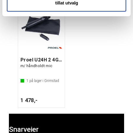
med annen informasjon du har gjort tilgjengelig for dem,
tillat utvalg
eller som de har samlet inn gjennom din bruk av
tjenestene deres.
Proel U24H 2 4GHZ USB Trådløst system
m/ håndholdt mic
1
på lager i Grimstad
1 478,-
Snarveier