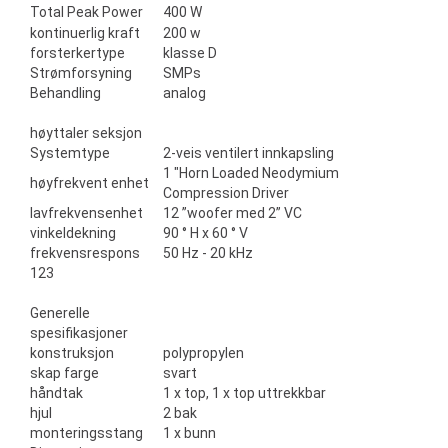
Total Peak Power
400 W
kontinuerlig kraft
200 w
forsterkertype
klasse D
Strømforsyning
SMPs
Behandling
analog
høyttaler seksjon
Systemtype
2-veis ventilert innkapsling
1 "Horn Loaded Neodymium
høyfrekvent enhet
Compression Driver
lavfrekvensenhet
12 ”woofer med 2” VC
vinkeldekning
90 ° H x 60 ° V
frekvensrespons
50 Hz - 20 kHz
123
Generelle
spesifikasjoner
konstruksjon
polypropylen
skap farge
svart
håndtak
1 x top, 1 x top uttrekkbar
hjul
2 bak
monteringsstang
1 x bunn