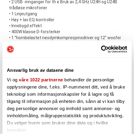
• 2 USB -innganger for th e Bruk av 2,4 GHz U24H og U24B
trådløse mikrofoner
• 1 Linjeutgang
• Høy + lav EQ-kontroller
• Innebygd effekt
• 400W klasse D-forsterker
• 1 ”hornbelastet neodymkompresjonsdriver og 12” woofer
• Li-ion-batteri med 10-12 timers arbeidstid
• Kompakt og lett pp skap med to hjul og uttrekkbart
håndtak
< /tr> < tr høyde = "21"> < TD høyde = "21" style = "høyde:
21px;"> max spl < /tabell>
Ansvarlig bruk av dataene dine
Vi og
våre 1022 partnerne
behandler de personlige
Tilbehør
opplysningene dine, f.eks. IP-nummeret ditt, ved å bruke
teknologi som informasjonskapsler for å lagre og få
tilgang til informasjon på enheten din, sånn at vi kan tilby
deg personlige annonser og innhold samt annonse- og
innholdsmåling, målgruppestatistikk og produktutvikling.
Du velger hvem som bruker dine data og i hvilke
hensikter.