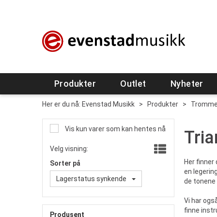
Produkter
Outlet
Nyheter
Her er du nå:
Evenstad Musikk
>
Produkter
>
Tromme
Vis kun varer som kan hentes nå
Tria
Velg visning:
Her finner
Sorter på
en legering
Lagerstatus synkende
de tonene 
Vi har ogs
finne inst
Produsent