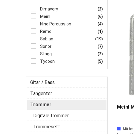
Dimavery
(2)
Meinl
(6)
Nino Percussion
(4)
Remo
(1)
Sabian
(19)
Sonor
(7)
Stagg
(2)
Tycoon
(5)
Gitar / Bass
Tangenter
Trommer
Meinl 
Digitale trommer
Trommesett
Må best