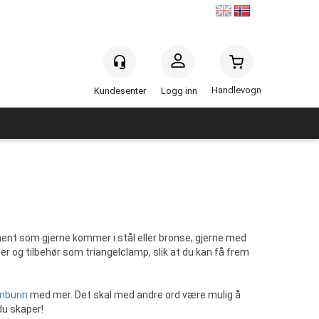
Handlevogn
Logg inn
rument som gjerne kommer i stål eller bronse, gjerne med
lser og tilbehør som triangelclamp, slik at du kan få frem
mburin
med mer. Det skal med andre ord være mulig å
du skaper!