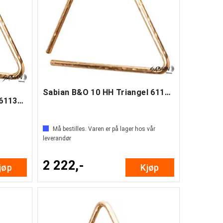
Sabian B&O 10 HH Triangel 61135-10B8H
Sabian B&O 7 HH Triangel 61135-7B8H
Må bestilles. Varen er på lager hos vår
leverandør
2 222,-
jøp
Kjøp