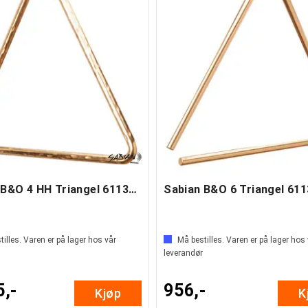
Sabian B&O 4 HH Triangel 61135-4B8H
Sabian B&O 6 Triangel 61
illes. Varen er på lager hos vår
Må bestilles. Varen er på lager hos
leverandør
5,-
956,-
Kjøp
K