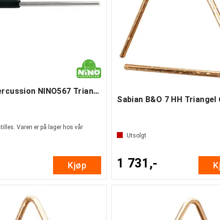
Nino Percussion NINO567 Triangle beater
illes. Varen er på lager hos vår
Utsolgt
1 731,-
Kjøp
K