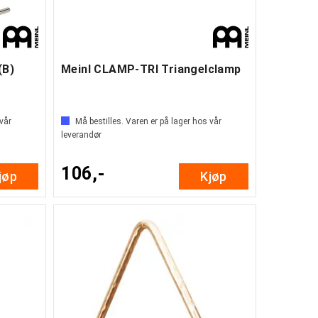
(B)
Meinl CLAMP-TRI Triangelclamp
 vår
Må bestilles. Varen er på lager hos vår
leverandør
106,-
jøp
Kjøp