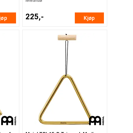
leverandør
225,-
jøp
Kjøp