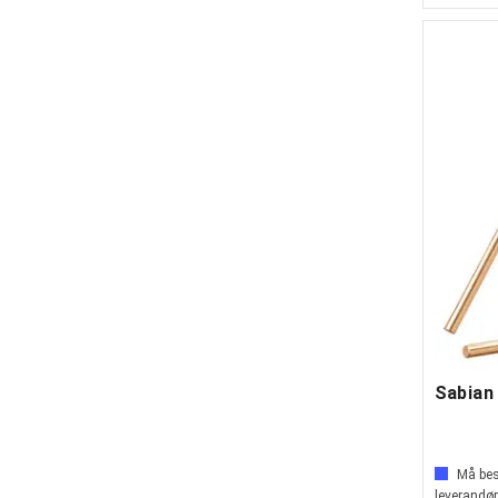
Sabian
Må best
leverandør