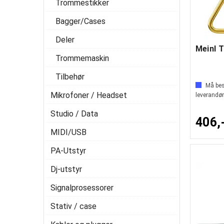
Trommestikker
Bagger/Cases
Deler
Trommemaskin
Tilbehør
Må best
Mikrofoner / Headset
leverandør
Studio / Data
406,
MIDI/USB
PA-Utstyr
Dj-utstyr
Signalprosessorer
Stativ / case