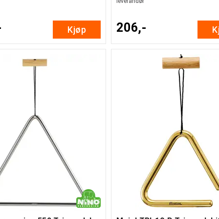
leverandør
-
206,-
Kjøp
K