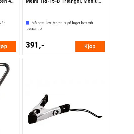
Meinl TRI-10-B Triangel, Liten 4" (B)
Meinl TRI-15-B Triangel, Medium 6" (B)
 vår
Må bestilles. Varen er på lager hos vår
leverandør
391,-
jøp
Kjøp