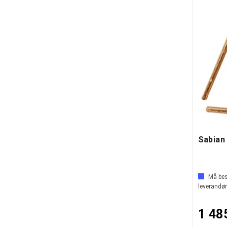
Må best
leverandør
1 48