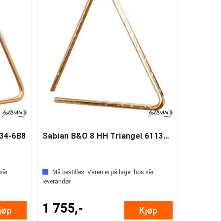
134-6B8
Sabian B&O 8 HH Triangel 61135-8B8H
 vår
Må bestilles. Varen er på lager hos vår
leverandør
1 755,-
jøp
Kjøp