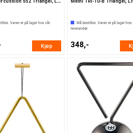
Nino Percussion 552 Triangel, Large 8"
illes. Varen er på lager hos vår
Må bestilles. Varen er på lager hos
leverandør
-
348,-
Kjøp
K