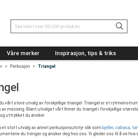
Våre merker
Inspirasjon, tips & triks
r
>
Perkusjon
>
Triangel
ngel
 du vårt store utvalg av forskjellige triangel. Triangel er et rytmeinst
 av messing. Blant utvalget vårt finner du triangel i forskjellige større
og uttrykket du ønsker.
å et stort utvalg av annet perkusjonsutstyr slik som
bjeller
,
cabasa
,
ta
rumentene du trenger og ønsker deg hos oss. Vi gleder oss til å se hva 