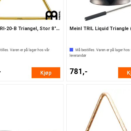
Meinl TRI-20-B Triangel, Stor 8" (B)
Meinl TRIL Liquid Triangle 
illes. Varen er på lager hos vår
Må bestilles. Varen er på lager hos
leverandør
-
781,-
Kjøp
K