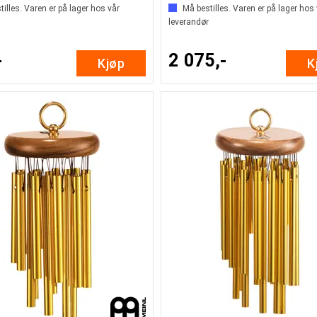
illes. Varen er på lager hos vår
Må bestilles. Varen er på lager hos
leverandør
-
2 075,-
Kjøp
K