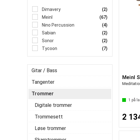
Dimavery
(2)
Meinl
(67)
Nino Percussion
(4)
Sabian
(2)
Sonor
(2)
Tycoon
(7)
Gitar / Bass
Meinl 
Tangenter
Meditati
Trommer
1
på la
Digitale trommer
2 13
Trommesett
Løse trommer
Skarptrommer