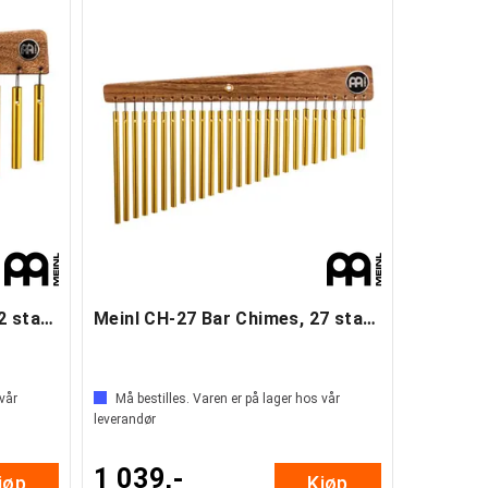
Meinl CH-12 Bar Chimes, 12 staver (B)
Meinl CH-27 Bar Chimes, 27 staver (B)
 vår
Må bestilles. Varen er på lager hos vår
leverandør
1 039,-
jøp
Kjøp