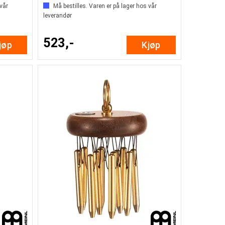
 vår
Må bestilles. Varen er på lager hos vår
leverandør
523,-
jøp
Kjøp