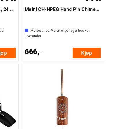
Meinl CHH-24 Hand Chimes, 24 staver (B)
Meinl CH-HPEG Hand Pin Chimes (B)
 vår
Må bestilles. Varen er på lager hos vår
leverandør
666,-
jøp
Kjøp