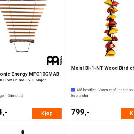
Sonic Energy MFC10GMAB
on Flow Chime 35, G Major
Må bestilles. Varen er på lager hos
ger i Grimstad
leverandør
4,-
799,-
Kjøp
K