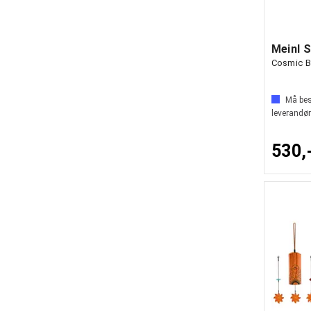
Meinl 
Cosmic B
Må best
leverandør
530,