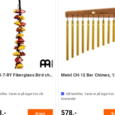
Meinl BI-7-RY Fiberglass Bird chimes (B)
illes. Varen er på lager hos vår
Må bestilles. Varen er på lager hos
leverandør
8,-
578,-
Kjøp
K