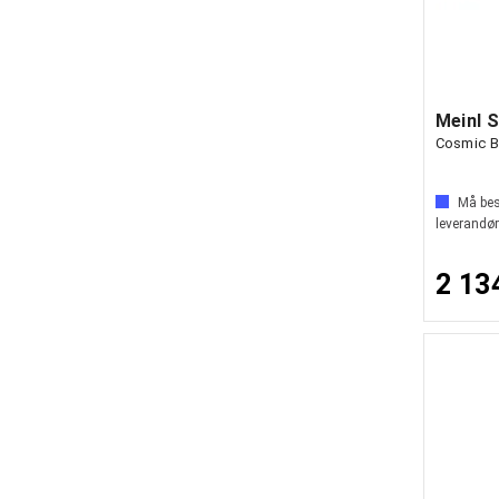
Meinl 
Cosmic B
Må best
leverandør
2 13