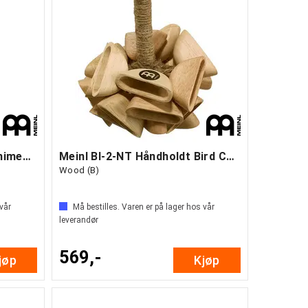
Meinl BI-1-NT Wood Bird chimes (B)
Meinl BI-2-NT Håndholdt Bird Chimes,
Wood (B)
 vår
Må bestilles. Varen er på lager hos vår
leverandør
569,-
jøp
Kjøp