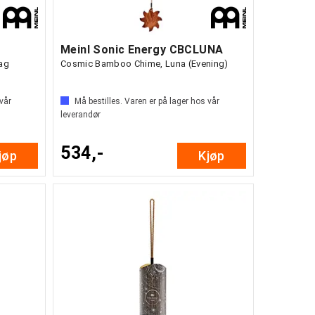
Meinl Sonic Energy CBCLUNA
ag
Cosmic Bamboo Chime, Luna (Evening)
 vår
Må bestilles. Varen er på lager hos vår
leverandør
534,-
jøp
Kjøp