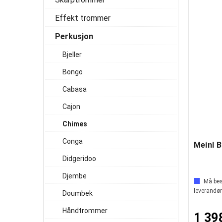
Effekt trommer
Perkusjon
Bjeller
Bongo
Cabasa
Cajon
Chimes
Conga
Didgeridoo
Djembe
Må best
leverandør
Doumbek
Håndtrommer
1 39