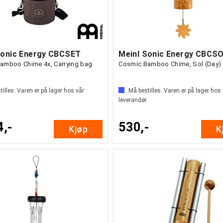
Sonic Energy CBCSET
Meinl Sonic Energy CBCS
amboo Chime 4x, Carrying bag
Cosmic Bamboo Chime, Sol (Day)
illes. Varen er på lager hos vår
Må bestilles. Varen er på lager hos
leverandør
4,-
530,-
Kjøp
K