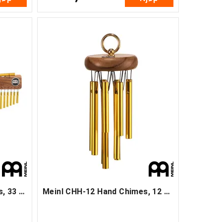
Meinl CH-33-HF Bar Chimes, 33 staver (B)
Meinl CHH-12 Hand Chimes, 12 staver (B)