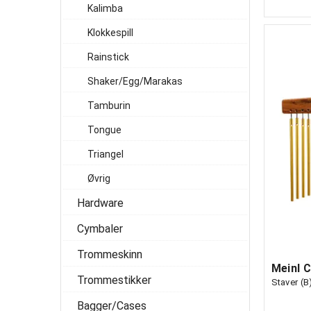
Kalimba
Klokkespill
Rainstick
Shaker/Egg/Marakas
Tamburin
Tongue
Triangel
Øvrig
Hardware
Cymbaler
Trommeskinn
Trommestikker
Staver (B
Bagger/Cases