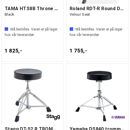
TAMA HTS8B Throne Seat, Round Rider XL,
Roland RDT-R Round Drum Throne
Black
Velour Seat
Må bestilles. Varen er på lager
Må bestilles. Varen er på lager
hos vår leverandør
hos vår leverandør
1 825,-
1 755,-
Stagg DT-52 R TROMMESTOL
Yamaha DS840 trommestol