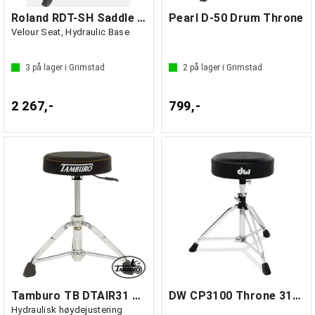
Roland RDT-SH Saddle Drum Throne
Pearl D-50 Drum Throne
Velour Seat, Hydraulic Base
3
på lager i Grimstad
2
på lager i Grimstad
2 267,-
799,-
Tamburo TB DTAIR31 Trommestol
DW CP3100 Throne 3100
Hydraulisk høydejustering