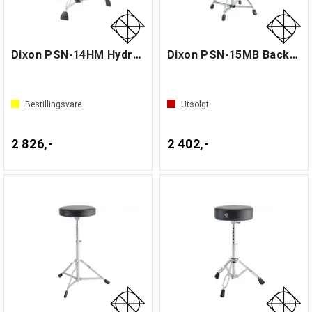
Dixon PSN-14HM Hydraulic Throne
Dixon PSN-15MB Backrest Throne
Bestillingsvare
Utsolgt
2 826,-
2 402,-