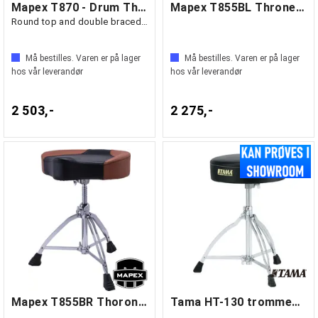
Mapex T870 - Drum Throne with backrest
Mapex T855BL Throne Blue
Round top and double braced quad legs
Må bestilles. Varen er på lager
Må bestilles. Varen er på lager
hos vår leverandør
hos vår leverandør
2 503,-
2 275,-
Mapex T855BR Thorone Brown
Tama HT-130 trommestol