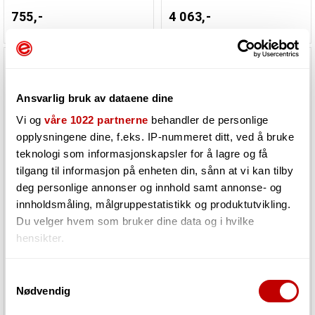
755,-
4 063,-
Ansvarlig bruk av dataene dine
Vi og
våre 1022 partnerne
behandler de personlige
opplysningene dine, f.eks. IP-nummeret ditt, ved å bruke
teknologi som informasjonskapsler for å lagre og få
tilgang til informasjon på enheten din, sånn at vi kan tilby
deg personlige annonser og innhold samt annonse- og
innholdsmåling, målgruppestatistikk og produktutvikling.
Tama HT730B
Tama HT750BC
Du velger hvem som bruker dine data og i hvilke
hensikter.
Må bestilles. Varen er på lager
Må bestilles. Varen er på lager
hos vår leverandør
hos vår leverandør
Hvis du gir oss lov, vil vi også gjerne:
Samtykkevalg
Nødvendig
Innhente informasjon om den geografiske
2 755,-
3 096,-
beliggenheten din, som kan være nøyaktig innenfor