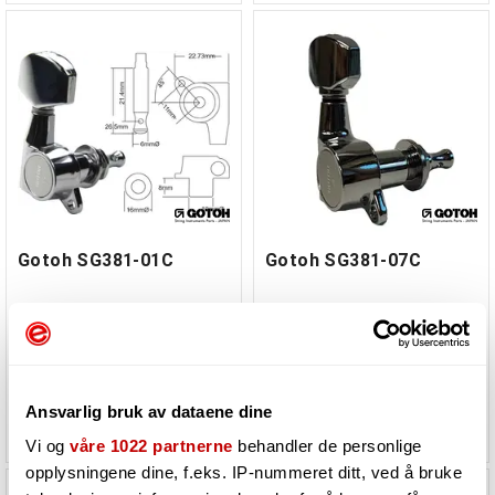
Gotoh SG381-01C
Gotoh SG381-07C
Må bestilles. Varen er på lager
Må bestilles. Varen er på lager
hos vår leverandør
hos vår leverandør
Ansvarlig bruk av dataene dine
585,-
550,-
Vi og
våre 1022 partnerne
behandler de personlige
opplysningene dine, f.eks. IP-nummeret ditt, ved å bruke