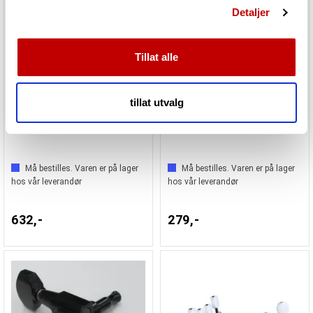
Detaljer
annonser et personlig preg, for å levere sosiale
mediefunksjoner og for å analysere trafikken vår. Vi deler
dessuten informasjon om hvordan du bruker nettstedet
Tillat alle
vårt, med partnerne våre innen sosiale medier,
annonsering og analysearbeid, som kan kombinere den
med annen informasjon du har gjort tilgjengelig for dem,
tillat utvalg
eller som de har samlet inn gjennom din bruk av
Gotoh GB707C
Gotoh 35G450N
tjenestene deres.
Må bestilles. Varen er på lager
Må bestilles. Varen er på lager
hos vår leverandør
hos vår leverandør
632,-
279,-