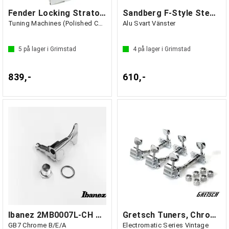
Fender Locking Stratocaster/Telecaster
Sandberg F-Style Stemmeskrue
Tuning Machines (Polished Chrome) (6)
Alu Svart Vänster
5
på lager i Grimstad
4
på lager i Grimstad
839,-
610,-
Ibanez 2MB0007L-CH Mekanikk elbass
Gretsch Tuners, Chrome (6)
GB7 Chrome B/E/A
Electromatic Series Vintage