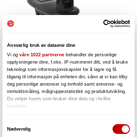
Ansvarlig bruk av dataene dine
Vi og
våre 1022 partnerne
behandler de personlige
opplysningene dine, f.eks. IP-nummeret ditt, ved å bruke
teknologi som informasjonskapsler for å lagre og få
1 079,-
tilgang til informasjon på enheten din, sånn at vi kan tilby
deg personlige annonser og innhold samt annonse- og
innholdsmåling, målgruppestatistikk og produktutvikling.
Du velger hvem som bruker dine data og i hvilke
-
+
hensikter.
Hvis du gir oss lov, vil vi også gjerne:
Samtykkevalg
Nødvendig
Innhente informasjon om den geografiske
beliggenheten din, som kan være nøyaktig innenfor