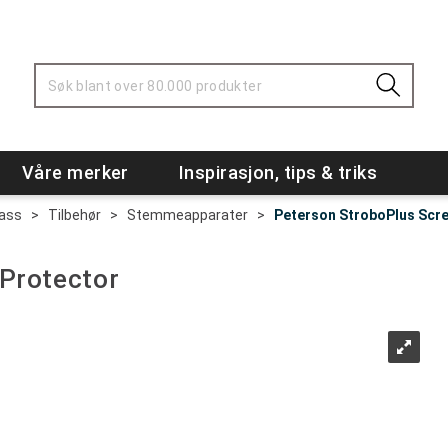
Våre merker
Inspirasjon, tips & triks
Bass
>
Tilbehør
>
Stemmeapparater
>
Peterson StroboPlus Scre
Protector