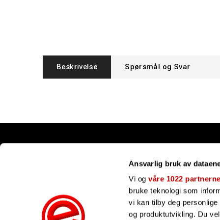
Beskrivelse
Spørsmål og Svar
Snarveier
Ansvarlig bruk av dataen
Kundesenter
Gavekort
Vi og
våre 1022 partnern
Våre merker
bruke teknologi som informa
Bli forhandler
vi kan tilby deg personlig
Ofte stilte spørsmål
og produktutvikling. Du ve