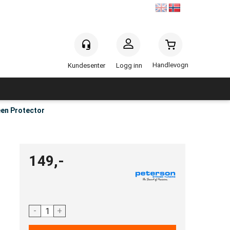
Handlevogn
Logg inn
en Protector
149,-
-
+