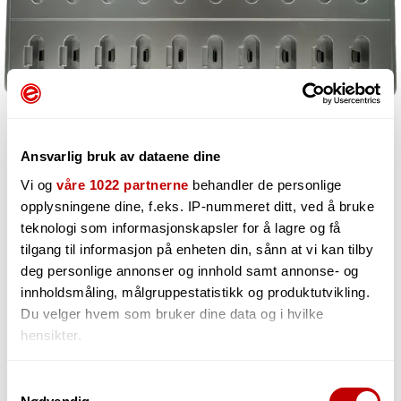
Ansvarlig bruk av dataene dine
Vi og
våre 1022 partnerne
behandler de personlige
opplysningene dine, f.eks. IP-nummeret ditt, ved å bruke
teknologi som informasjonskapsler for å lagre og få
tilgang til informasjon på enheten din, sånn at vi kan tilby
8 830,-
deg personlige annonser og innhold samt annonse- og
innholdsmåling, målgruppestatistikk og produktutvikling.
Du velger hvem som bruker dine data og i hvilke
hensikter.
-
+
Hvis du gir oss lov, vil vi også gjerne:
Samtykkevalg