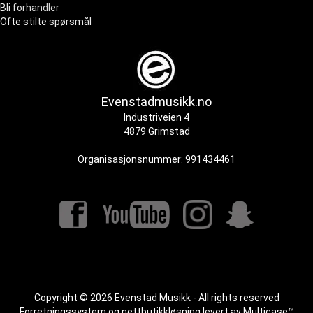
Bli forhandler
Ofte stilte spørsmål
Evenstadmusikk.no
Industriveien 4
4879 Grimstad
Organisasjonsnummer: 991434461
Copyright © 2026 Evenstad Musikk - All rights reserved
Forretningssystem
og
nettbutikkløsning
levert av
Multicase™