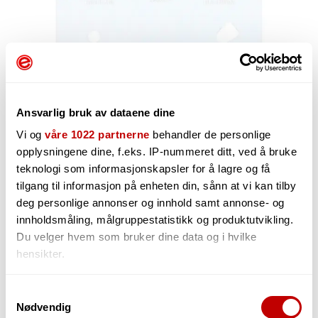
Ansvarlig bruk av dataene dine
Vi og
våre 1022 partnerne
behandler de personlige
opplysningene dine, f.eks. IP-nummeret ditt, ved å bruke
teknologi som informasjonskapsler for å lagre og få
120,-
tilgang til informasjon på enheten din, sånn at vi kan tilby
deg personlige annonser og innhold samt annonse- og
innholdsmåling, målgruppestatistikk og produktutvikling.
Du velger hvem som bruker dine data og i hvilke
-
+
hensikter.
Hvis du gir oss lov, vil vi også gjerne:
Samtykkevalg
Nødvendig
Innhente informasjon om den geografiske