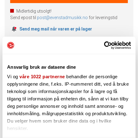
Midlertidig utsolgt!
Send epost til
post@evenstadmusikk.no
for leveringstid
Send meg mail når varen er på lager
Ansvarlig bruk av dataene dine
Vi og
våre 1022 partnerne
behandler de personlige
Beskrivelse
Spørsmål og Svar
opplysningene dine, f.eks. IP-nummeret ditt, ved å bruke
teknologi som informasjonskapsler for å lagre og få
Produktteksten på denne varen er maskinoversatt. Trykk
tilgang til informasjon på enheten din, sånn at vi kan tilby
her for å se originalspråk (engelsk).
deg personlige annonser og innhold samt annonse- og
Multi-Voice Instrument Synthesizer
innholdsmåling, målgruppestatistikk og produktutvikling.
Colossal Multi-Voice Dual Oscillator Synth
Du velger hvem som bruker dine data og i hvilke
Architecture med valgbare bølgeformer
hensikter.
To trykkforsinkelse med tid, tilbakemelding,
modulasjon og spesiell to trinn Nivåkontroll