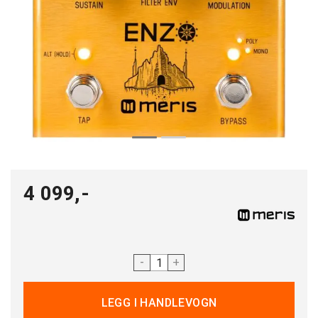
4 099,-
-
+