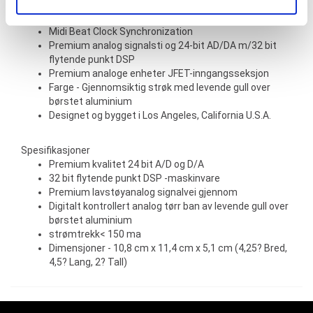
Midi inn/ut over TRS via Exp Jack
eller som de har samlet inn gjennom din bruk av
Eksternt trykk Tempo over TRS < /li>
tjenestene deres.
Midi Beat Clock Synchronization
Premium analog signalsti og 24-bit AD/DA m/32 bit
flytende punkt DSP
Premium analoge enheter JFET-inngangsseksjon
Farge - Gjennomsiktig strøk med levende gull over
børstet aluminium
Designet og bygget i Los Angeles, California U.S.A.
Spesifikasjoner
Premium kvalitet 24 bit A/D og D/A
32 bit flytende punkt DSP -maskinvare
Premium lavstøyanalog signalvei gjennom
Digitalt kontrollert analog tørr ban av levende gull over
børstet aluminium
strømtrekk< 150 ma
Dimensjoner - 10,8 cm x 11,4 cm x 5,1 cm (4,25? Bred,
4,5? Lang, 2? Tall)