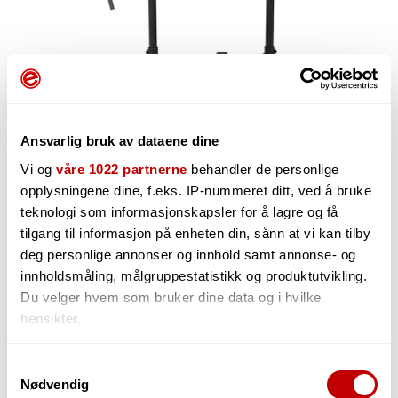
Ansvarlig bruk av dataene dine
Vi og
våre 1022 partnerne
behandler de personlige
opplysningene dine, f.eks. IP-nummeret ditt, ved å bruke
5 799,-
teknologi som informasjonskapsler for å lagre og få
tilgang til informasjon på enheten din, sånn at vi kan tilby
deg personlige annonser og innhold samt annonse- og
innholdsmåling, målgruppestatistikk og produktutvikling.
-
Du velger hvem som bruker dine data og i hvilke
+
hensikter.
Hvis du gir oss lov, vil vi også gjerne:
Samtykkevalg
Nødvendig
Innhente informasjon om den geografiske