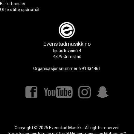
Bli forhandler
Ofte stilte spørsmål
Evenstadmusikk.no
Industriveien 4
4879 Grimstad
Organisasjonsnummer: 991434461
Copyright © 2026 Evenstad Musikk - All rights reserved
Forretningssystem
og
nettbutikkløsning
levert av
Multicase™