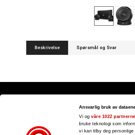
Beskrivelse
Spørsmål og Svar
Snarveier
Ansvarlig bruk av dataen
Kundesenter
Gavekort
Vi og
våre 1022 partnern
Våre merker
bruke teknologi som informa
Bli forhandler
vi kan tilby deg personlig
Ofte stilte spørsmål