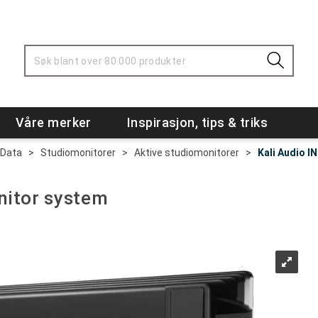
Våre merker
Inspirasjon, tips & triks
 Data
>
Studiomonitorer
>
Aktive studiomonitorer
>
Kali Audio I
nitor system