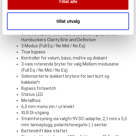
Tillat alle
opp til +24 dB boost
vårt, med partnerne våre innen sosiale medier,
3 -Band EQ med +-15 dB boost/kutt per frekvensbånd
annonsering og analysearbeid, som kan kombinere den
Egnet for akustisk eller elektrisk gitar og bass
med annen informasjon du har gjort tilgjengelig for dem,
tillat utvalg
Fungerer bra for å øke pedaler av forvrengningstype
eller som de har samlet inn gjennom din bruk av
eller skyve rørforsterkere i overdrive
tjenestene deres.
Gir enkeltspoler ekstra punch, Dybde og dynamikk
Humbuckers Clarity Bite and Definition
3 Modus (Full Eq / No Mid / No Eq)
True bypass
Kontroller for volum, bass, midtre og diskant
3-veis roterende bryter for valg Mellom modusene
(Full Eq / No Mid / No Eq)
Sidemonterte dukkert brytere for lavt kutt og
bakkeløft
Bypass fotswitch
Status LED
Metallhus
6,3 mm mono inn / ut knekt
XLR DI-utgang
Strømforsyning via valgfri 9V DC-adapter, 2,1 mm x 5,5
mm tønneplugg, polaritetsnegativ (-) senter
Batteridrift ikke støttet