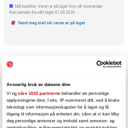
Må bestilles. Varen er på lager hos vår leverandør
Kan sendes fra vårt lager
01.09.2026
Send meg mail når varen er på lager
Beskrivelse
Spørsmål og Svar
Produktteksten på denne varen er maskinoversatt. Trykk
Ansvarlig bruk av dataene dine
her for å se originalspråk (engelsk).
Vi og
våre 1022 partnerne
behandler de personlige
I begynnelsen av 1984 ga Boss ut to rare nye enheter under
opplysningene dine, f.eks. IP-nummeret ditt, ved å bruke
navnet The Pocket Series. En av disse enhetene var FA-1
teknologi som informasjonskapsler for å lagre og få
FET-forforsterkningen, og den fant raskt sin rettmessige
tilgang til informasjon på enheten din, sånn at vi kan tilby
plass blant legendene om tone da kanten av U2 brukte den
deg personlige annonser og innhold samt annonse- og
på innspillingen av uforglemmelig brann i tillegg til å plassere
innholdsmåling, målgruppestatistikk og produktutvikling.
den i hans følgende turneringsrigger. Clover Preamp/Boost