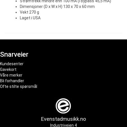
Strømtrekk mindre enn 100 mA (i bypass 45,5 mA)
Dimensjoner (D x W x H) 130 x 70 x 60 mm
Vekt 270 g
Laget i USA
Snarveier
Kundesenter
Gavekort
Våre merker
Bli forhandler
Ofte stilte spørsmål
Evenstadmusikk.no
Industriveien 4