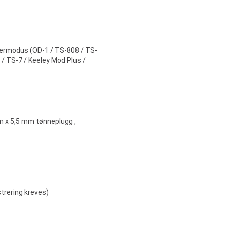
ikermodus (OD-1 / TS-808 / TS-
1 / TS-7 / Keeley Mod Plus /
m x 5,5 mm tønneplugg ,
trering kreves)