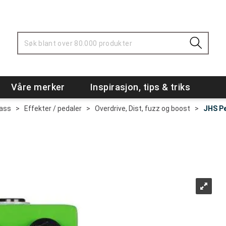
Våre merker
Inspirasjon, tips & triks
Bass
>
Effekter / pedaler
>
Overdrive, Dist, fuzz og boost
>
JHS Pe