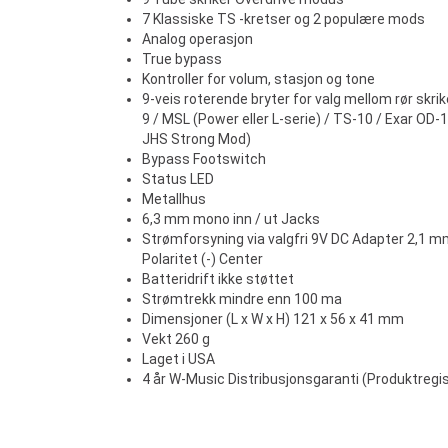
7 Klassiske TS -kretser og 2 populære mods
Analog operasjon
True bypass
Kontroller for volum, stasjon og tone
9-veis roterende bryter for valg mellom rør skr
9 / MSL (Power eller L-serie) / TS-10 / Exar OD-
JHS Strong Mod)
Bypass Footswitch
Status LED
Metallhus
6,3 mm mono inn / ut Jacks
Strømforsyning via valgfri 9V DC Adapter 2,1 m
Polaritet (-) Center
Batteridrift ikke støttet
Strømtrekk mindre enn 100 ma
Dimensjoner (L x W x H) 121 x 56 x 41 mm
Vekt 260 g
Laget i USA
4 år W-Music Distribusjonsgaranti (Produktregis