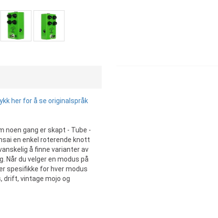
k her for å se originalspråk
om noen gang er skapt - Tube -
onsai en enkel roterende knott
vanskelig å finne varianter av
ng. Når du velger en modus på
er spesifikke for hver modus
 drift, vintage mojo og