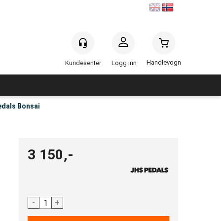
Handlevogn
Logg inn
dals Bonsai
3 150,-
-
+