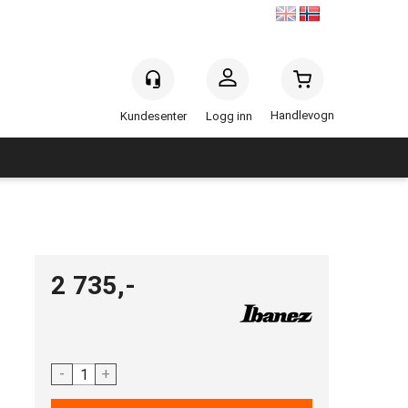
Handlevogn
Logg inn
2 735,-
-
+