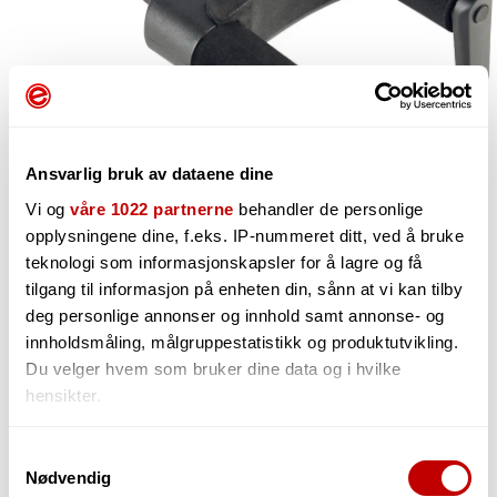
Ansvarlig bruk av dataene dine
Vi og
våre 1022 partnerne
behandler de personlige
opplysningene dine, f.eks. IP-nummeret ditt, ved å bruke
teknologi som informasjonskapsler for å lagre og få
185,-
tilgang til informasjon på enheten din, sånn at vi kan tilby
deg personlige annonser og innhold samt annonse- og
innholdsmåling, målgruppestatistikk og produktutvikling.
Du velger hvem som bruker dine data og i hvilke
-
+
hensikter.
Hvis du gir oss lov, vil vi også gjerne:
Samtykkevalg
Nødvendig
Innhente informasjon om den geografiske