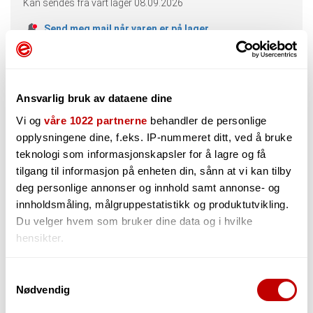
Kan sendes fra vårt lager
08.09.2026
Send meg mail når varen er på lager
Ansvarlig bruk av dataene dine
Vi og
våre 1022 partnerne
behandler de personlige
opplysningene dine, f.eks. IP-nummeret ditt, ved å bruke
Beskrivelse
Spørsmål og Svar
teknologi som informasjonskapsler for å lagre og få
tilgang til informasjon på enheten din, sånn at vi kan tilby
Produktteksten på denne varen er maskinoversatt. Trykk
deg personlige annonser og innhold samt annonse- og
her for å se originalspråk (engelsk).
innholdsmåling, målgruppestatistikk og produktutvikling.
Funksjoner:
Du velger hvem som bruker dine data og i hvilke
Messenger -stilpose for å holde bærbar Basert DJ Midi -
hensikter.
kontroller, bærbar PC og hodetelefoner
Messenger -stilpose designet for å holde bærbar
Hvis du gir oss lov, vil vi også gjerne:
Basert DJ Midi -kontroller, laptop , & hodetelefoner
Samtykkevalg
Rugget nylon utvendig og tykt polstret interiør
Nødvendig
Innhente informasjon om den geografiske
10mm EVA-gummi sydd i bunnen av posen
beliggenheten din, som kan være nøyaktig innenfor