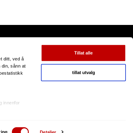
Tillat alle
 ditt, ved å
 din, sånn at
tillat utvalg
estatistikk
g innenfor
eravtrykk)
 velge
ring
Detaljer
læringen om