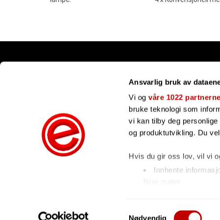
Snarveier
Ansvarlig bruk av dataen
Kundesenter
Gavekort
Vi og
våre 1022 partnern
Våre merker
bruke teknologi som informa
Bli forhandler
vi kan tilby deg personlig
Ofte stilte spørsmål
og produktutvikling. Du ve
Hvis du gir oss lov, vil vi 
Innhente informasj
flere meter
Identifisere enhete
Under
mer info
kan du les
Samtykkevalg
Nødvendig
hvordan de skal brukes. Du