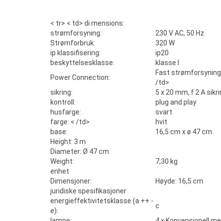
< tr> < td> di mensions:
strømforsyning:
230 V AC, 50 Hz
Strømforbruk:
320 W
ip klassifisering:
ip20
beskyttelsesklasse:
klasse I
Fast strømforsyning
Power Connection:
/td>
sikring:
5 x 20 mm, f 2 A sikr
kontroll:
plug and play
husfarge:
svart
farge: < /td>
hvit
base:
16,5 cm x ø 47 cm
Height: 3 m
Diameter: Ø 47 cm
Weight:
7,30 kg
enhet
Dimensjoner:
Høyde: 16,5 cm
juridiske spesifikasjoner
energieffektivitetsklasse (a ++ -
c
e):
lampe:
4 x Konvensjonell me