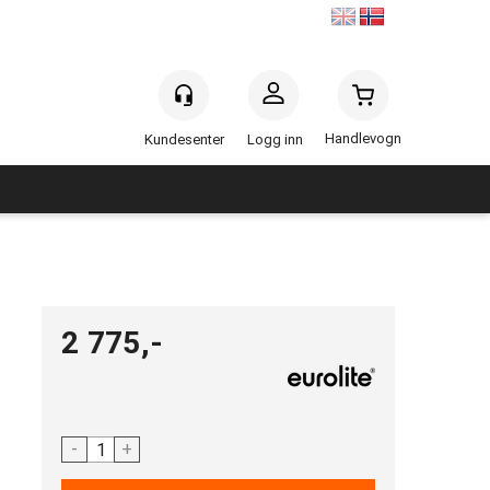
Handlevogn
Logg inn
2 775,-
-
+