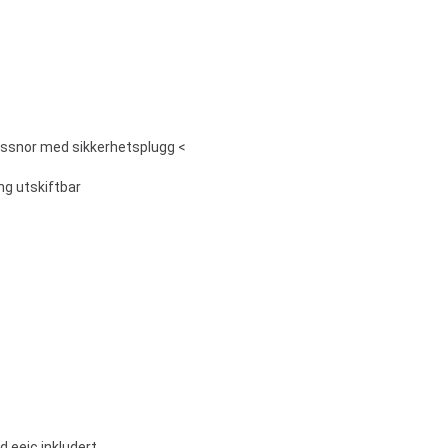
ssnor med sikkerhetsplugg <
ing utskiftbar
d eeic inkludert