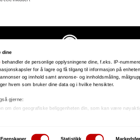
e dine
Evenstadmusikk.no
e
behandler de personlige opplysningene dine, f.eks. IP-nummeret
Industriveien 4
sjonskapsler for å lagre og få tilgang til informasjon på enheten
4879 Grimstad
e annonser og innhold samt annonse- og innholdsmåling, målgrupp
Organisasjonsnummer: 991434461
lger hvem som bruker dine data og i hvilke hensikter.
også gjerne:
on om den geografiske beliggenheten din, som kan være nøyakti
n din ved å aktivt skanne den for bestemte karakteristikker (fing
e om hvordan dine personlige data behandles og hvordan du kan
Egenskaper
Statistikk
Markedsfø
 kan hele tiden endre eller trekke tilbake ditt samtykke fra erk