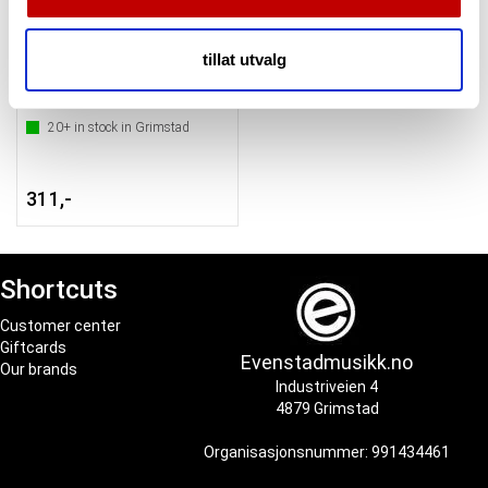
annonsering og analysearbeid, som kan kombinere den
Sceneteppe sort Molton 300cm bredde
med annen informasjon du har gjort tilgjengelig for dem,
tillat utvalg
Pris pr løpemeter
eller som de har samlet inn gjennom din bruk av
tjenestene deres.
20+
in stock in Grimstad
311,-
Shortcuts
Customer center
Giftcards
Evenstadmusikk.no
Our brands
Industriveien 4
4879 Grimstad
Organisasjonsnummer: 991434461