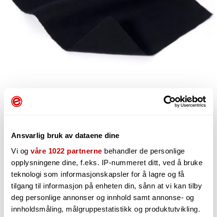
75,-
Ansvarlig bruk av dataene dine
Vi og
våre 1022 partnerne
behandler de personlige
opplysningene dine, f.eks. IP-nummeret ditt, ved å bruke
-
+
teknologi som informasjonskapsler for å lagre og få
tilgang til informasjon på enheten din, sånn at vi kan tilby
On request
Can be sent from our warehouse by
8/10/2026
if the supplier
deg personlige annonser og innhold samt annonse- og
has the item in stock
innholdsmåling, målgruppestatistikk og produktutvikling.