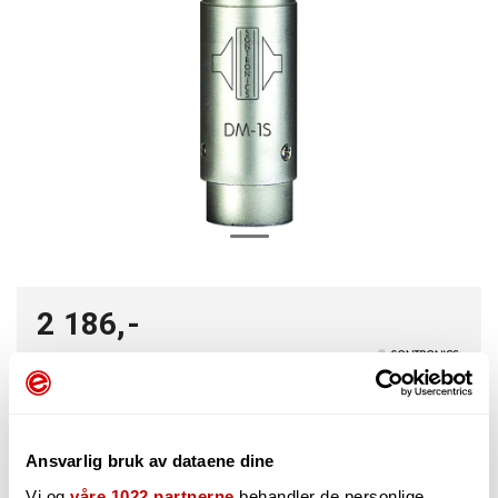
2 186,-
-
+
Ansvarlig bruk av dataene dine
Vi og
våre 1022 partnerne
behandler de personlige