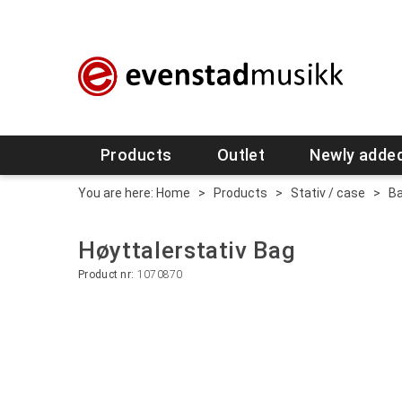
Products
Outlet
Newly adde
You are here:
Home
>
Products
>
Stativ / case
>
B
Høyttalerstativ Bag
Product nr:
1070870