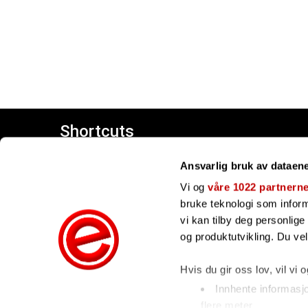
Shortcuts
Customer center
Ansvarlig bruk av dataen
Giftcards
Our brands
Vi og
våre 1022 partnern
bruke teknologi som informa
vi kan tilby deg personlig
og produktutvikling. Du ve
Hvis du gir oss lov, vil vi 
Innhente informasj
flere meter