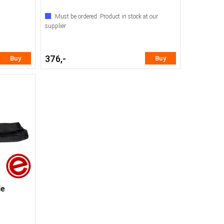
Must be ordered. Product in stock at our
supplier
376,-
Buy
Buy
le