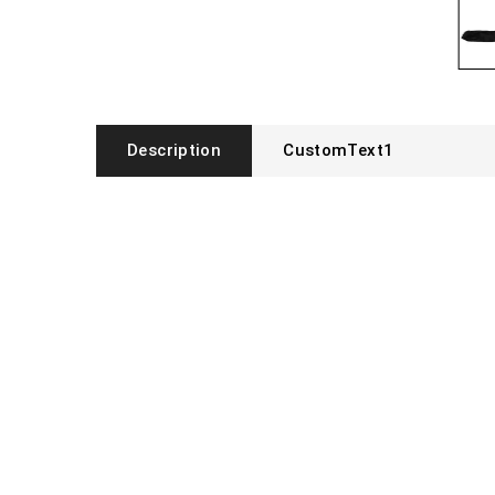
Description
CustomText1