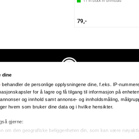
11
in stock in Grimstad
79,-
e dine
Evenstadmusikk.no
e
behandler de personlige opplysningene dine, f.eks. IP-nummeret
Industriveien 4
sjonskapsler for å lagre og få tilgang til informasjon på enheten
4879 Grimstad
e annonser og innhold samt annonse- og innholdsmåling, målgrupp
Organisasjonsnummer: 991434461
lger hvem som bruker dine data og i hvilke hensikter.
også gjerne:
on om den geografiske beliggenheten din, som kan være nøyakti