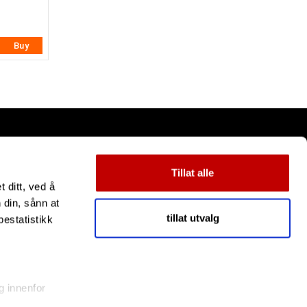
Buy
Tillat alle
 ditt, ved å
 din, sånn at
tillat utvalg
estatistikk
g innenfor