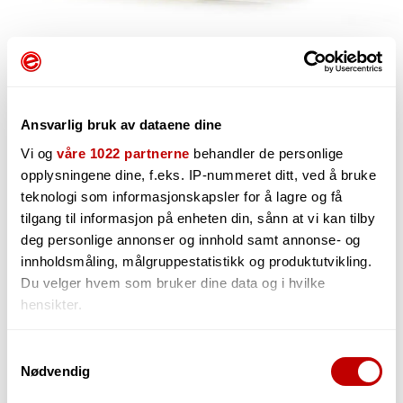
Ansvarlig bruk av dataene dine
Vi og
våre 1022 partnerne
behandler de personlige
opplysningene dine, f.eks. IP-nummeret ditt, ved å bruke
513,-
teknologi som informasjonskapsler for å lagre og få
tilgang til informasjon på enheten din, sånn at vi kan tilby
deg personlige annonser og innhold samt annonse- og
innholdsmåling, målgruppestatistikk og produktutvikling.
-
Du velger hvem som bruker dine data og i hvilke
+
hensikter.
Hvis du gir oss lov, vil vi også gjerne:
Samtykkevalg
Nødvendig
Innhente informasjon om den geografiske
Midlertidig utsolgt!
beliggenheten din, som kan være nøyaktig innenfor