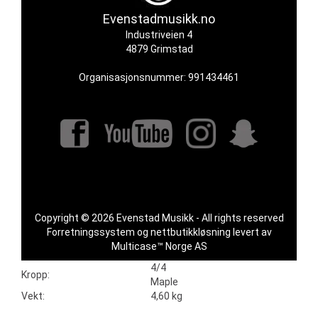
Evenstadmusikk.no
Industriveien 4
4879 Grimstad
Organisasjonsnummer: 991434461
Copyright © 2026 Evenstad Musikk - All rights reserved
Forretningssystem
og
nettbutikkløsning
levert av
Multicase™ Norge AS
4/4
Kropp:
Maple
Vekt:
4,60 kg