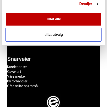
Fin tuner
Detaljer
annonser et personlig preg, for å levere sosiale
tre frosk
mediefunksjoner og for å analysere trafikken vår. Vi deler
bøy med naturlig hår
dessuten informasjon om hvordan du bruker nettstedet
med myk pose
Tillat alle
vårt, med partnerne våre innen sosiale medier,
annonsering og analysearbeid, som kan kombinere den
med annen informasjon du har gjort tilgjengelig for dem,
tillat utvalg
eller som de har samlet inn gjennom din bruk av
tjenestene deres.
Snarveier
Kundesenter
Gavekort
Våre merker
Bli forhandler
Ofte stilte spørsmål