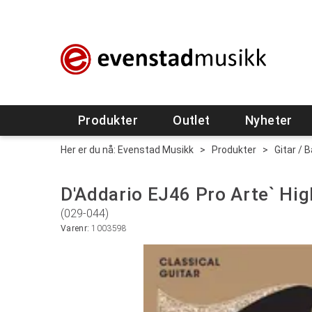
Produkter
Outlet
Nyheter
Her er du nå:
Evenstad Musikk
>
Produkter
>
Gitar / 
D'Addario EJ46 Pro Arte` Hig
(029-044)
Varenr:
1003598