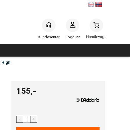
Handlevogn
Logg inn
` High
155,-
-
+