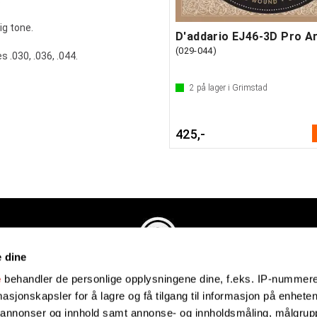
ig tone.
(029-044)
 .030, .036, .044.
2
på lager i Grimstad
425,-
e dine
Evenstadmusikk.no
e
behandler de personlige opplysningene dine, f.eks. IP-nummeret
Industriveien 4
sjonskapsler for å lagre og få tilgang til informasjon på enheten
4879 Grimstad
e annonser og innhold samt annonse- og innholdsmåling, målgrupp