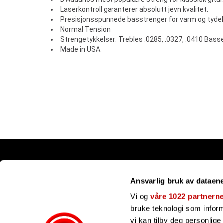
Laserkontroll garanterer absolutt jevn kvalitet.
Presisjonsspunnede basstrenger for varm og tydel
Normal Tension.
Strengetykkelser: Trebles .0285, .0327, .0410 Basses
Made in USA.
Snarveier
Ansvarlig bruk av dataen
Kundesenter
Gavekort
Vi og
våre 1022 partnern
Våre merker
bruke teknologi som informa
Bli forhandler
vi kan tilby deg personlig
Ofte stilte spørsmål