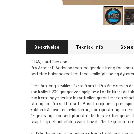
Beskrivelse
Teknisk info
Spørs
EJ46, Hard Tension.
Pro Arté er D'Addarios mestselgende streng for klassisk
perfekte balanse mellom tone, spillefølelse og dynami
Flere års lang utvikling førte fram til Pro Arte serien 
kontrollert 200 ganger ved hjelp av et sofistikert da
ekstremt nøye kvalitetskontrollen garanterer en absol
strengene, fra sett til sett. Basstrengene er presisj
kobbertråd over en nylonkjerne, som gir strengen dens
følge mange konsertgitaristre det beste strengesettt
skapt, og det anbefales varmt av de fleste gitarlærere
D'Addarios mest populære streng for klassisk gitar