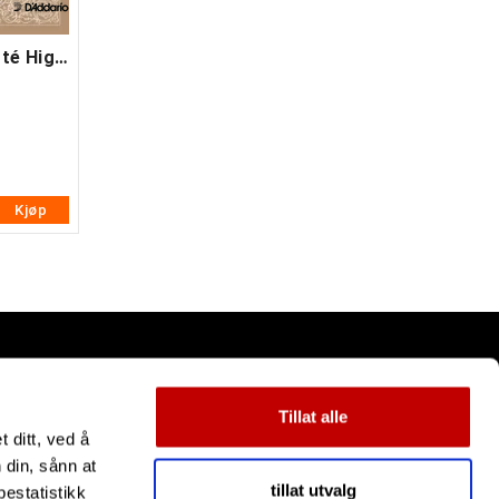
D'addario EJ46-3D Pro Arté High 3 Pack
Kjøp
Tillat alle
 ditt, ved å
 din, sånn at
tillat utvalg
estatistikk