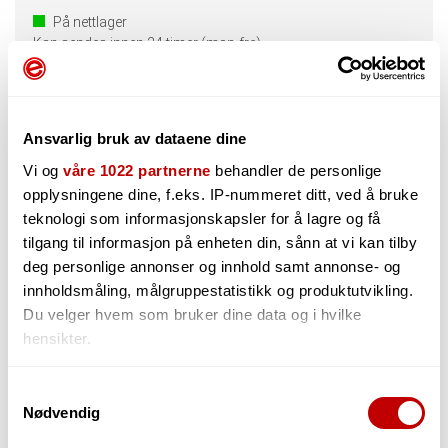
På nettlager
Kan sendes innen 24 timer (man-fre)
Ansvarlig bruk av dataene dine
En Download-vare er en lisenskode du får tilsendt per
epost. Normalt kommer koden i løpet av et par timer
Vi og
våre 1022 partnerne
behandler de personlige
etter bestilling om du bestiller i våre åpningstider.
opplysningene dine, f.eks. IP-nummeret ditt, ved å bruke
Bestiller du utenfor åpningstidene vil koden komme
teknologi som informasjonskapsler for å lagre og få
påfølgende virkedag. Ved kjøp av en download-vare kan
tilgang til informasjon på enheten din, sånn at vi kan tilby
du velge "Klikk & Hent" ved utsjekk.
deg personlige annonser og innhold samt annonse- og
innholdsmåling, målgruppestatistikk og produktutvikling.
Du velger hvem som bruker dine data og i hvilke
hensikter.
Beskrivelse
Spørsmål og Svar
Hvis du gir oss lov, vil vi også gjerne:
Samtykkevalg
Nødvendig
Innhente informasjon om den geografiske
Produktteksten på denne varen er maskinoversatt. Trykk
beliggenheten din, som kan være nøyaktig innenfor
her for å se originalspråk (engelsk).