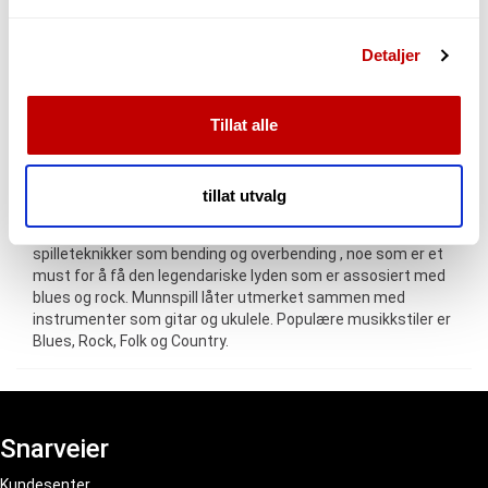
plast og rengjøringsklut. • 10-hulls diatonisk munnspill stemt
Vi bruker informasjonskapsler for å gi innhold og
i dur (major diatonic). • Stemmeplater av messing. • Leveres
Detaljer
annonser et personlig preg, for å levere sosiale
med etui av hard plast og rengjøringsklut. • Varm og myk
tone. • Modellen tilbys i toneartene C, D, E, F, G, A og Bb. Om
mediefunksjoner og for å analysere trafikken vår. Vi deler
Cascha diatonisk munnspill: Det er morsomt og enkelt å
dessuten informasjon om hvordan du bruker nettstedet
spille munnspill. Instrumentet er lett å bære og er alltid
Tillat alle
vårt, med partnerne våre innen sosiale medier,
tilgjengelig. Diatoniske munnspill, stemt i dur-skala, er de
annonsering og analysearbeid, som kan kombinere den
mest populære. De fleste kaller dem blues-munnspill.
med annen informasjon du har gjort tilgjengelig for dem,
Cascha blues munnspill er tilgjengelig i flere forskjellige
tillat utvalg
modeller, fra nybegynnere til profesjonell bruk, og tilbys i de
eller som de har samlet inn gjennom din bruk av
vanligste toneartene. De er designet for å takle
tjenestene deres.
spilleteknikker som bending og overbending , noe som er et
must for å få den legendariske lyden som er assosiert med
blues og rock. Munnspill låter utmerket sammen med
instrumenter som gitar og ukulele. Populære musikkstiler er
Blues, Rock, Folk og Country.
Snarveier
Kundesenter