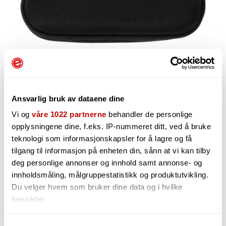
Ansvarlig bruk av dataene dine
Vi og
våre 1022 partnerne
behandler de personlige
opplysningene dine, f.eks. IP-nummeret ditt, ved å bruke
59,-
teknologi som informasjonskapsler for å lagre og få
tilgang til informasjon på enheten din, sånn at vi kan tilby
deg personlige annonser og innhold samt annonse- og
innholdsmåling, målgruppestatistikk og produktutvikling.
-
+
Du velger hvem som bruker dine data og i hvilke
hensikter.
Hvis du gir oss lov, vil vi også gjerne: